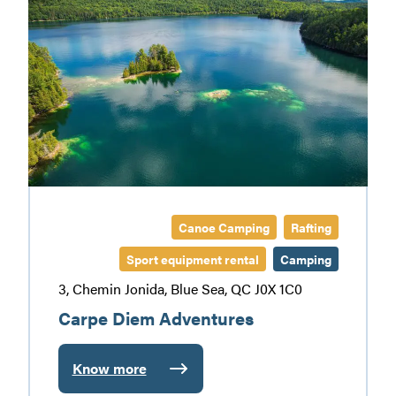
Carpe
Diem
Adventures
Canoe Camping
Rafting
Sport equipment rental
Camping
3, Chemin Jonida, Blue Sea, QC J0X 1C0
Carpe Diem Adventures
Know more
: