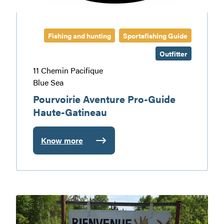
Fishing and hunting
Sportsfishing Guide
Outfitter
11 Chemin Pacifique
Blue Sea
Pourvoirie Aventure Pro-Guide
Haute-Gatineau
Know more
:
Pourvoirie
Aventure
Pro-
Guide
Pourvoirie
Haute-
Coucou
Gatineau