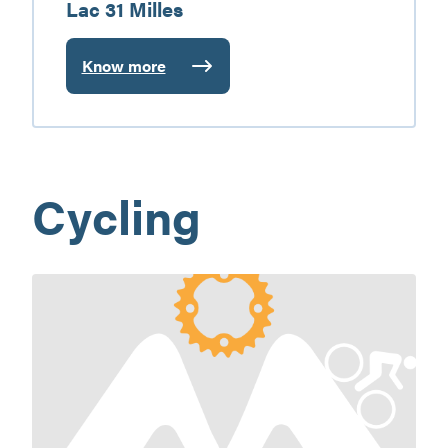
Lac 31 Milles
Know more
:
Corporation
du
Parc
régional
Cycling
du
Lac
31
Milles
Vélo
MSM