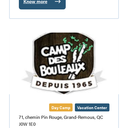
Know more
:
Base
Plein
Air:
Air
Camp
Eau
des
Bois
Bouleaux
Day Camp
Vacation Center
71, chemin Pin Rouge, Grand-Remous, QC
J0W 1E0