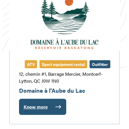
l’Aube
du
Lac
ATV
Sport equipment rental
Outfitter
12, chemin #1, Barrage Mercier, Montcerf-
Lytton, QC J0W 1N0
Domaine à l’Aube du Lac
Know more
:
Domaine
à