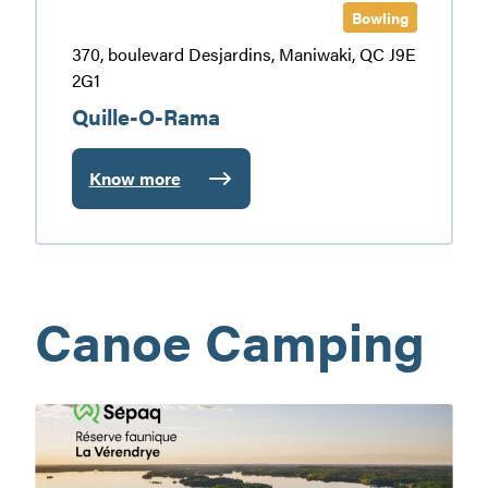
Bowling
370, boulevard Desjardins, Maniwaki, QC J9E
2G1
Quille-O-Rama
Know more
:
Quille-
O-
Rama
Canoe Camping
Canot-
camping
La