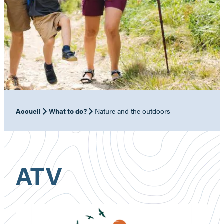
Accueil
What to do?
Nature and the outdoors
ATV
Domaine
à