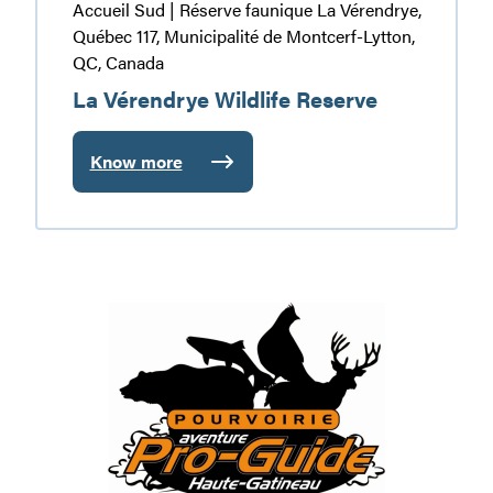
Accueil Sud | Réserve faunique La Vérendrye,
Québec 117, Municipalité de Montcerf-Lytton,
QC, Canada
La Vérendrye Wildlife Reserve
Know more
:
La
Vérendrye
Wildlife
Reserve
Pourvoirie
Aventure
Pro-
Guide
Haute-
Gatineau