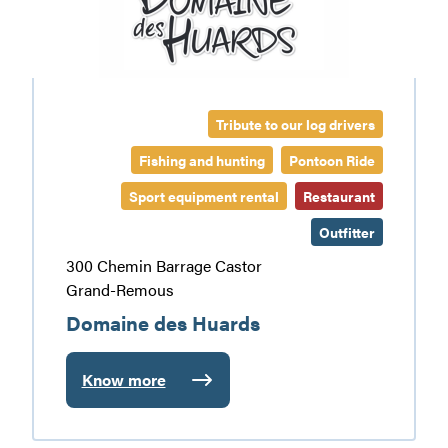
Tribute to our log drivers
Fishing and hunting
Pontoon Ride
Sport equipment rental
Restaurant
Outfitter
300 Chemin Barrage Castor
Grand-Remous
Domaine des Huards
Know more
:
Domaine
des