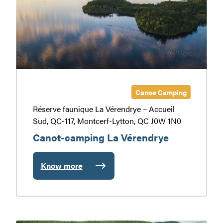
Vérendrye
Canoe Camping
Réserve faunique La Vérendrye – Accueil
Sud, QC-117, Montcerf-Lytton, QC J0W 1N0
Canot-camping La Vérendrye
Know more
:
Canot-
camping
La
Vérendrye