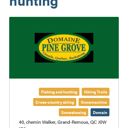
Domaine
Pine
Grove
Fishing and hunting
Hiking Trails
Cross-country skiing
Snowmachine
Snowshoeing
Domain
40, chemin Walker, Grand-Remous, QC J0W