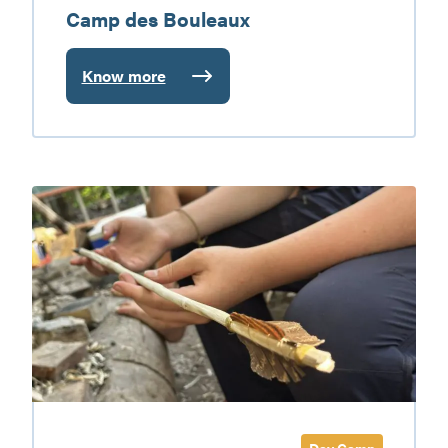
Camp des Bouleaux
Know more
:
Camp
des
Bouleaux
Camp
des
vivalistes
Day Camp