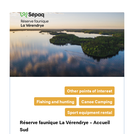
Huards
La
Vérendrye
Wildlife
Reserve
Other points of interest
Fishing and hunting
Canoe Camping
Sport equipment rental
Réserve faunique La Vérendrye – Accueil
Sud