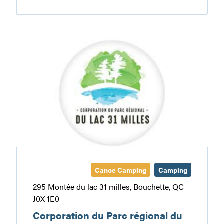
Carpe
Diem
Adventures
Corporation
du
Parc
régional
du
Lac
31
Milles
Canoe Camping
Camping
295 Montée du lac 31 milles, Bouchette, QC
J0X 1E0
Corporation du Parc régional du