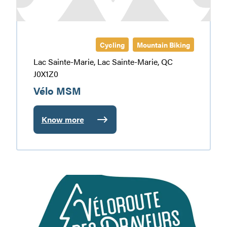
Cycling
Mountain Biking
Lac Sainte-Marie, Lac Sainte-Marie, QC
J0X1Z0
Vélo MSM
Know more
:
Vélo
MSM
Véloroute
des
Draveurs