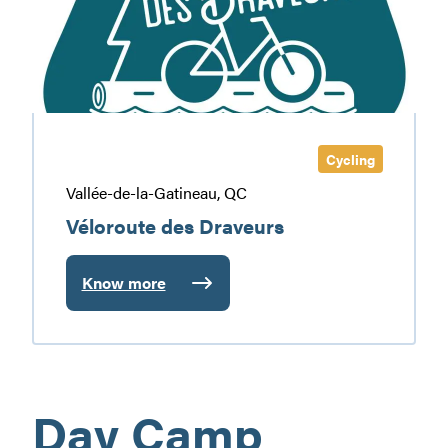
Cycling
Vallée-de-la-Gatineau, QC
Véloroute des Draveurs
Know more
:
Véloroute
des
Draveurs
Day Camp