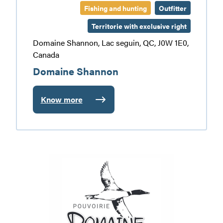
Fishing and hunting
Outfitter
Territorie with exclusive right
Domaine Shannon, Lac seguin, QC, J0W 1E0,
Canada
Domaine Shannon
Know more
:
Domaine
Shannon
Domaine
des
Huards