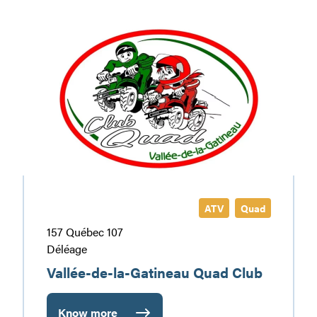
l’Aube
du
Vallée-
Lac
de-
la-
Gatineau
Quad
Club
ATV
Quad
157 Québec 107
Déléage
Vallée-de-la-Gatineau Quad Club
Know more