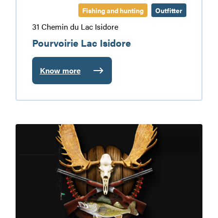
Fishing and hunting
Outfitter
31 Chemin du Lac Isidore
Pourvoirie Lac Isidore
Know more
:
Pourvoirie
Lac
Isidore
Pourvoirie
Maxime