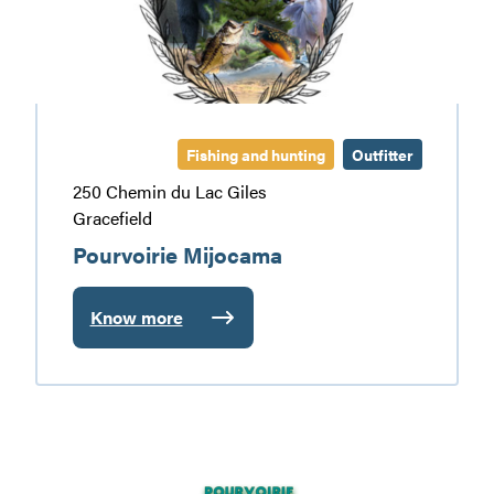
Fishing and hunting
Outfitter
250 Chemin du Lac Giles
Gracefield
Pourvoirie Mijocama
Know more
:
Pourvoirie
Mijocama
Pourvoirie
Tawanipi