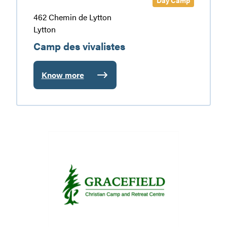
462 Chemin de Lytton
Lytton
Camp des vivalistes
Know more
:
Camp
des
vivalistes
Gracefield
Christian
Camp
and
Retreat
Center