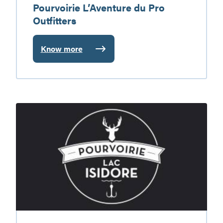
Pourvoirie L’Aventure du Pro
Outfitters
Know more
:
Pourvoirie
L’Aventure
du
Pro
Pourvoirie
Outfitters
Lac
Isidore