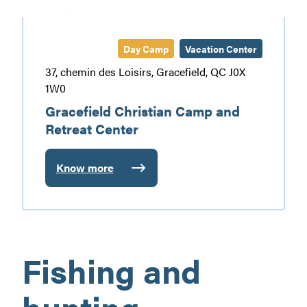
Day Camp
Vacation Center
37, chemin des Loisirs, Gracefield, QC J0X
1W0
Gracefield Christian Camp and
Retreat Center
Know more
:
Gracefield
Christian
Camp
and
Fishing and
Retreat
Center
hunting