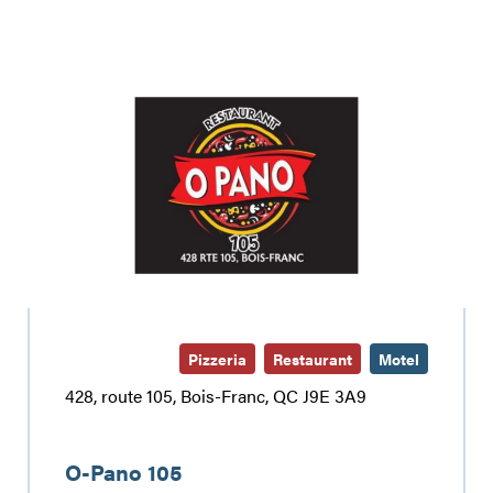
O-
Pano
105
Pizzeria
Restaurant
Motel
428, route 105, Bois-Franc, QC J9E 3A9
O-Pano 105