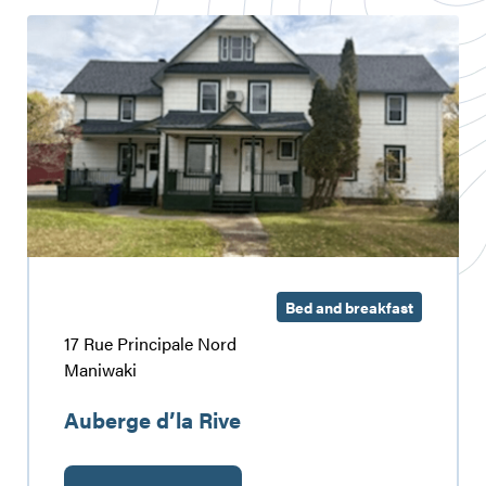
Auberge
d’la
Rive
Bed and breakfast
17 Rue Principale Nord
Maniwaki
Auberge d’la Rive