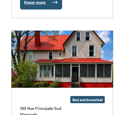
Know more
:
Au
jardin
d’Élen
B&B
Le
Couette
Gîte
et
Centenaire
café
Bed and breakfast
189 Rue Principale Sud
Maniwaki