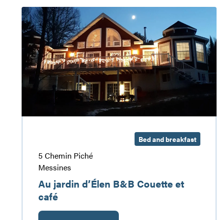
Au
jardin
d’Élen
B&B
Couette
et
café
Bed and breakfast
5 Chemin Piché
Messines
Au jardin d’Élen B&B Couette et
café