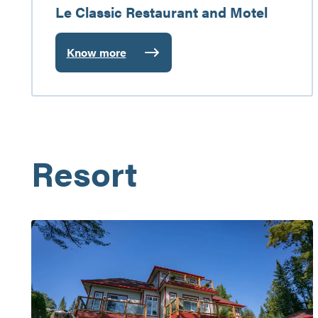
Le Classic Restaurant and Motel
Know more
:
Le
Classic
Restaurant
and
Motel
Resort
Village
Majopial