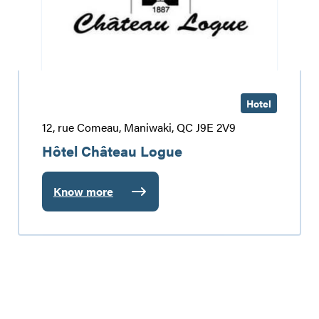
Hotel
12, rue Comeau, Maniwaki, QC J9E 2V9
Hôtel Château Logue
Know more
:
Hôtel
Château
Logue