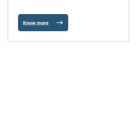
Know more
:
O-
Pano
105