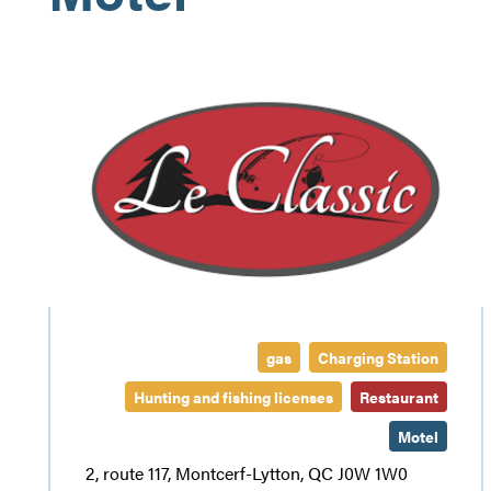
Le
Classic
Restaurant
and
Motel
gas
Charging Station
Hunting and fishing licenses
Restaurant
Motel
2, route 117, Montcerf-Lytton, QC J0W 1W0