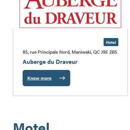
Hotel
85, rue Principale Nord, Maniwaki, QC J9E 2B5
Auberge du Draveur
Know more
:
Auberge
du
Draveur
Motel