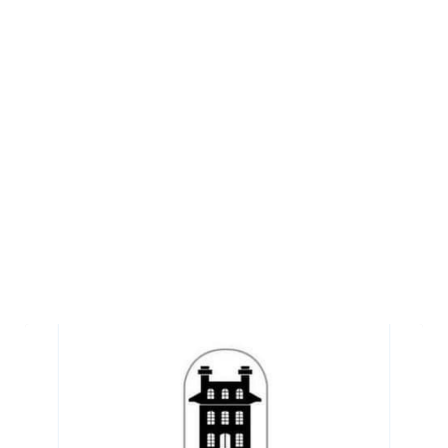
Hôtel
Château
Logue