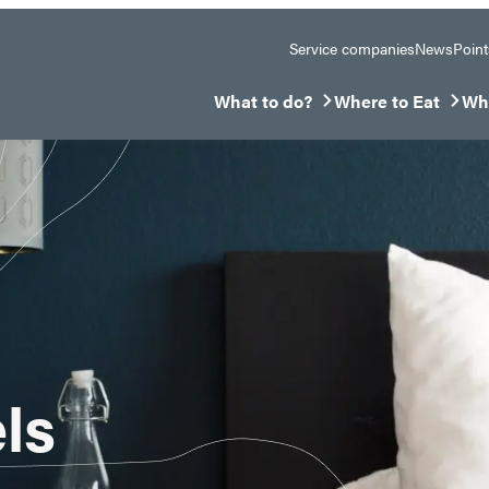
Service companies
News
Point
What to do?
Where to Eat
Whe
Ouvrir/Fermer le sous-menu
Ouvrir/Fermer le 
Ouv
ls