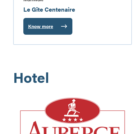
Le Gîte Centenaire
Know more
:
Le
Gîte
Centenaire
Hotel
Auberge
du
Draveur