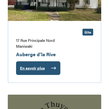
Gîte
17 Rue Principale Nord
Maniwaki
Auberge d’la Rive
En savoir plus
:
Auberge
d’la
Rive
Ferme
Thuya