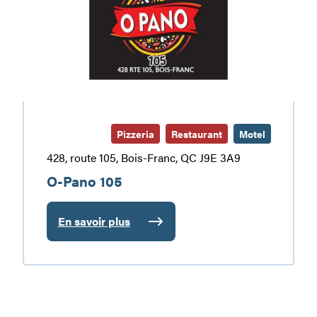
Pizzeria
Restaurant
Motel
428, route 105, Bois-Franc, QC J9E 3A9
O-Pano 105
En savoir plus
:
O-
Pano
105
Restaurant/Motel