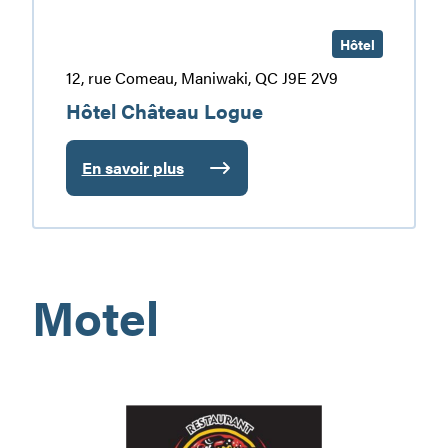
Hôtel
12, rue Comeau, Maniwaki, QC J9E 2V9
Hôtel Château Logue
En savoir plus
:
Hôtel
Château
Logue
Motel
O-
Pano
105