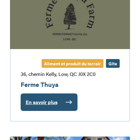
Aliment et produit du terroir
Gîte
36, chemin Kelly, Low, QC J0X 2C0
Ferme Thuya
En savoir plus
:
Ferme
Thuya
Le