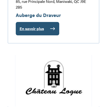
85, rue Principale Nord, Maniwaki, QC J9E
2B5
Auberge du Draveur
En savoir plus
:
Auberge
du
Draveur
Hôtel
Château
Logue