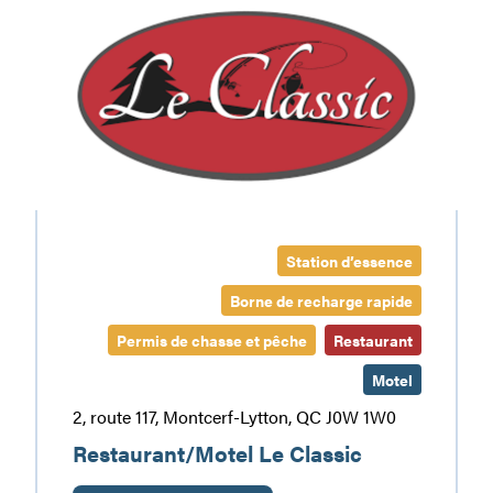
Le
Classic
Station d’essence
Borne de recharge rapide
Permis de chasse et pêche
Restaurant
Motel
2, route 117, Montcerf-Lytton, QC J0W 1W0
Restaurant/Motel Le Classic