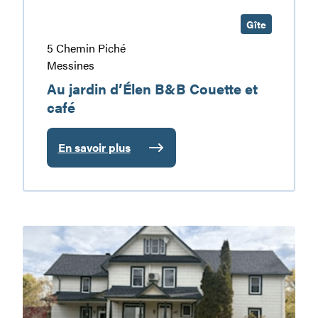
Gîte
5 Chemin Piché
Messines
Au jardin d’Élen B&B Couette et
café
En savoir plus
:
Au
jardin
d’Élen
B&B
Auberge
Couette
d’la
et
Rive
café