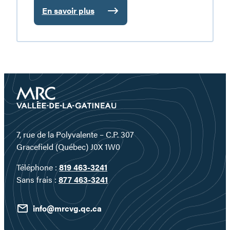
En savoir plus
:
Restaurant/Motel
Le
Classic
7, rue de la Polyvalente – C.P. 307
Gracefield (Québec) J0X 1W0
Téléphone :
819 463-3241
Sans frais :
877 463-3241
info@mrcvg.qc.ca