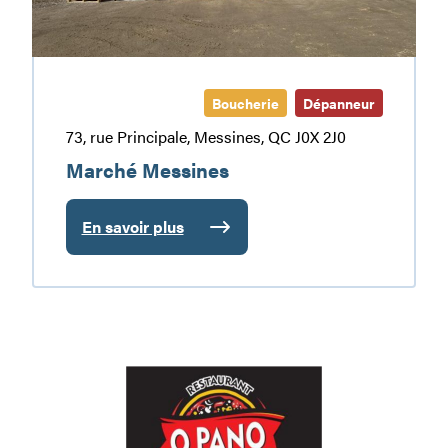
Boucherie
Dépanneur
73, rue Principale, Messines, QC J0X 2J0
Marché Messines
En savoir plus
:
Marché
Messines
O-
Pano
105