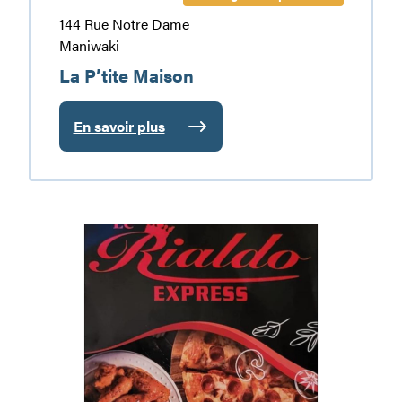
144 Rue Notre Dame
Maniwaki
La P’tite Maison
En savoir plus
:
La
P’tite
Maison
Rialdo
Express