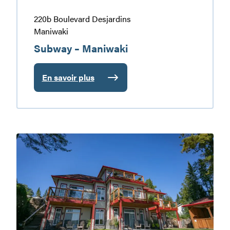
220b Boulevard Desjardins
Maniwaki
Subway – Maniwaki
En savoir plus
:
Subway
–
Maniwaki
Village
Majopial