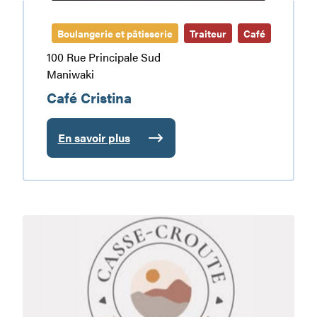
Boulangerie et pâtisserie
Traiteur
Café
100 Rue Principale Sud
Maniwaki
Café Cristina
En savoir plus
:
Café
Cristina
Casse-
croûte
du
Village