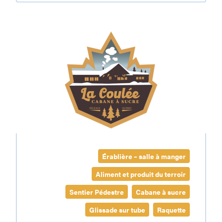
à
l’Ancienne
Cabane
à
sucre
La
Coulée
Érablière – salle à manger
Aliment et produit du terroir
Sentier Pédestre
Cabane à sucre
Glissade sur tube
Raquette