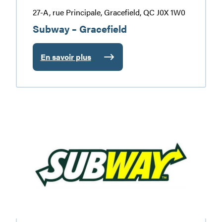
27-A, rue Principale, Gracefield, QC J0X 1W0
Subway – Gracefield
En savoir plus
:
Subway
–
Gracefield
Subway
–
Maniwaki