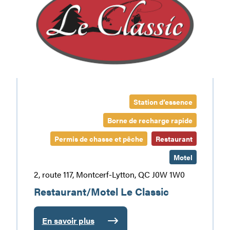
Station d’essence
Borne de recharge rapide
Permis de chasse et pêche
Restaurant
Motel
2, route 117, Montcerf-Lytton, QC J0W 1W0
Restaurant/Motel Le Classic
En savoir plus
: