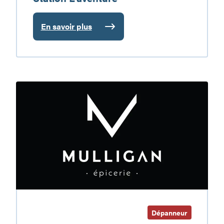
En savoir plus
:
Station
L’aventure
Épicerie
Mulligan
Inc.
Dépanneur