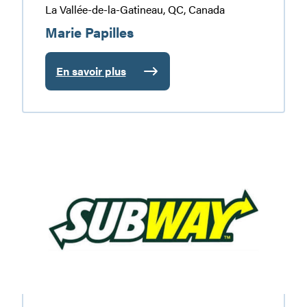
La Vallée-de-la-Gatineau, QC, Canada
Marie Papilles
En savoir plus
:
Marie
Papilles
Subway
–
Gracefield