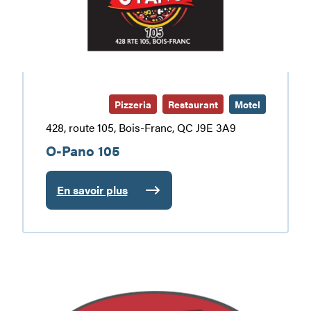
Pizzeria
Restaurant
Motel
428, route 105, Bois-Franc, QC J9E 3A9
O-Pano 105
En savoir plus
:
O-
Pano
105
Restaurant/Motel
Le
Classic