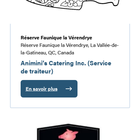
Réserve Faunique la Vérendrye
Réserve Faunique la Vérendrye, La Vallée-de-
la-Gatineau, QC, Canada
Animini’s Catering Inc. (Service
de traiteur)
En savoir plus
:
Animini’s
Catering
Inc.
(Service
Boucherie
de
à
traiteur)