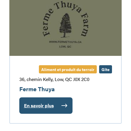
Thuya
Aliment et produit du terroir
Gîte
36, chemin Kelly, Low, QC J0X 2C0
Ferme Thuya
En savoir plus
:
Ferme
Thuya