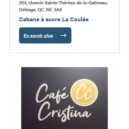
204, chemin Sainte-Thérèse-de-la-Gatineau,
Déléage, QC J9E 3A8
Cabane à sucre La Coulée
En savoir plus
:
Cabane
à
sucre
La
Café
Coulée
Cristina