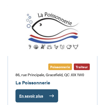
La
Poissonnerie
Poissonnerie
Traiteur
86, rue Principale, Gracefield, QC J0X 1W0
La Poissonnerie
En savoir plus
:
La