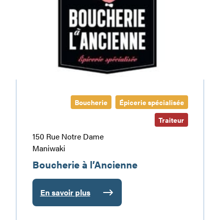
l’Ancienne
Boucherie
Épicerie spécialisée
Traiteur
150 Rue Notre Dame
Maniwaki
Boucherie à l’Ancienne
En savoir plus
:
Boucherie