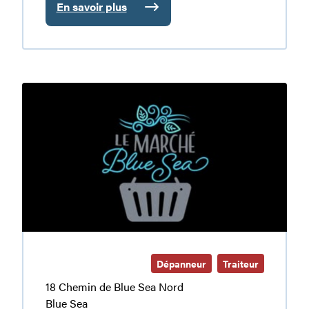
En savoir plus
:
Dépanneur
Relais
des
Chutes
Le
–
Marché
Fritou
Blue
Sea
Dépanneur
Traiteur
18 Chemin de Blue Sea Nord
Blue Sea