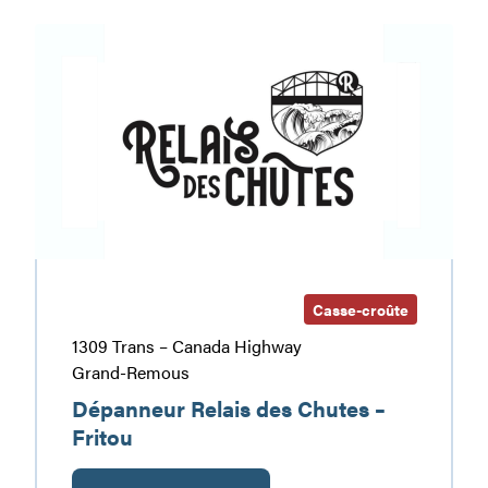
de
Dépanneur
Bouchette
Relais
(Dépanneur)
des
Chutes
–
Fritou
Casse-croûte
1309 Trans – Canada Highway
Grand-Remous
Dépanneur Relais des Chutes –
Fritou