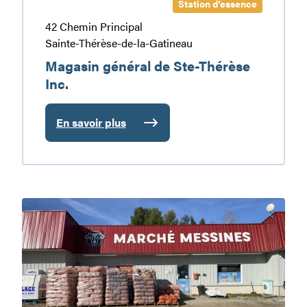
Station d’essence
42 Chemin Principal
Sainte-Thérèse-de-la-Gatineau
Magasin général de Ste-Thérèse
Inc.
En savoir plus
:
Magasin
général
de
Ste-
Marché
Thérèse
Messines
Inc.