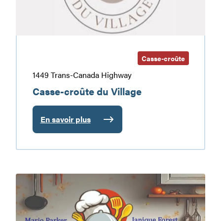
Casse-croûte
1449 Trans-Canada Highway
Casse-croûte du Village
En savoir plus
:
Casse-
croûte
du
Village
Chez
J’M
traiteur
et