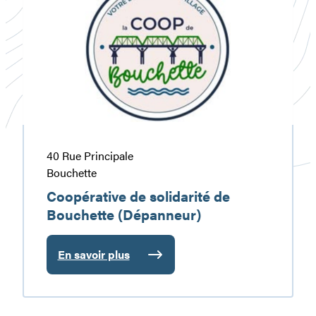
solidarité
de
Bouchette
(Dépanneur)
40 Rue Principale
Bouchette
Coopérative de solidarité de
Bouchette (Dépanneur)
En savoir plus
:
Coopérative
de
solidarité