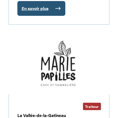
En savoir plus
:
Le
Riverbend
Marie
Papilles
Traiteur
La Vallée-de-la-Gatineau