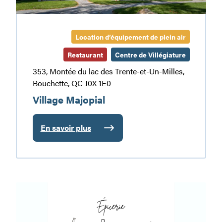
Location d’équipement de plein air
Restaurant
Centre de Villégiature
353, Montée du lac des Trente-et-Un-Milles,
Bouchette, QC J0X 1E0
Village Majopial
En savoir plus
:
Village
Majopial
Épicerie
L’Huile
d’Olive