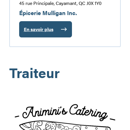
45 rue Principale, Cayamant, QC J0X 1Y0
Épicerie Mulligan Inc.
En savoir plus
:
Épicerie
Mulligan
Inc.
Traiteur
Animini’s
Catering
Inc.
(Service
de
traiteur)