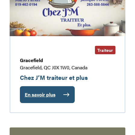
plus
Traiteur
Gracefield
Gracefield, QC J0X 1W0, Canada
Chez J’M traiteur et plus
En savoir plus
:
Chez
J’M
traiteur
et
Ferme
plus