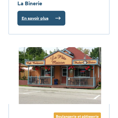
La Binerie
En savoir plus
:
La
Binerie
La
P’tite
Maison
Boulangerie et pâtisserie