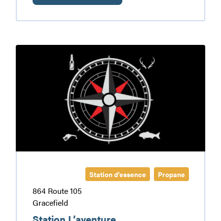
Restaurant/Motel
Le
Classic
Station
L’aventure
Station d’essence
Propane
864 Route 105
Gracefield
Station L’aventure