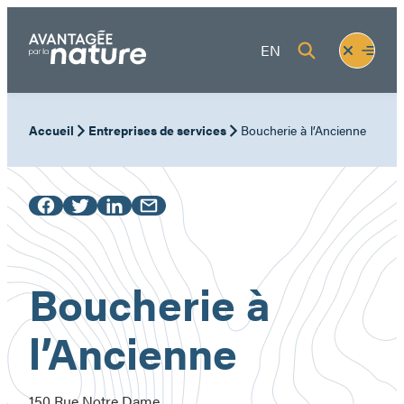
Aller
au
Fermer
Ouvrir
EN
contenu
le
le
menu
menu
Accueil
Entreprises de services
Boucherie à l’Ancienne
Boucherie à
l’Ancienne
150 Rue Notre Dame