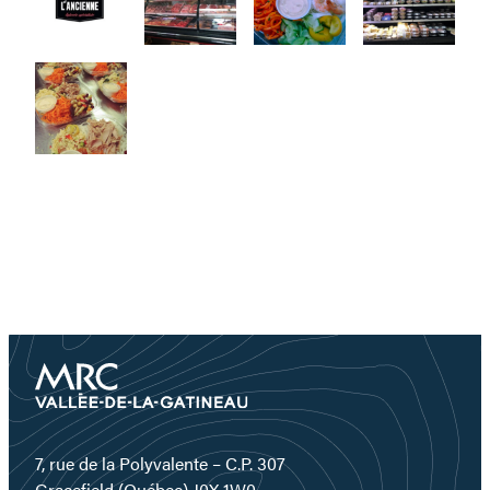
7, rue de la Polyvalente – C.P. 307
Gracefield (Québec) J0X 1W0