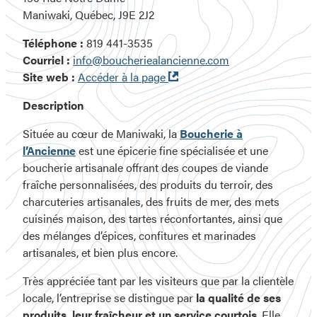
Maniwaki, Québec, J9E 2J2
Téléphone :
819 441-3535
Courriel :
info@boucheriealancienne.com
Ouvre
Site web :
Accéder à la page
dans
Description
une
nouvelle
Située au cœur de Maniwaki, la
Boucherie à
fenêtre
l’Ancienne
est une épicerie fine spécialisée et une
boucherie artisanale offrant des coupes de viande
fraîche personnalisées, des produits du terroir, des
charcuteries artisanales, des fruits de mer, des mets
cuisinés maison, des tartes réconfortantes, ainsi que
des mélanges d’épices, confitures et marinades
artisanales, et bien plus encore.
Très appréciée tant par les visiteurs que par la clientèle
locale, l’entreprise se distingue par
la qualité de ses
produits, leur fraîcheur et un service courtois
. Elle