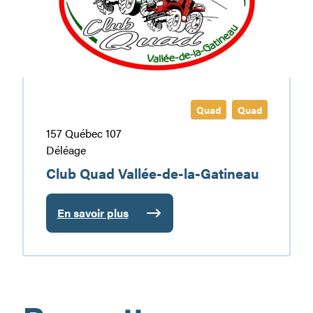
la-
Gatineau
Quad
Quad
157 Québec 107
Déléage
Club Quad Vallée-de-la-Gatineau
En savoir plus
:
Club
Quad
Vallée-
de-
la-