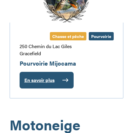
Chasse et pêche
Pourvoirie
250 Chemin du Lac Giles
Gracefield
Pourvoirie Mijocama
En savoir plus
:
Pourvoirie
Mijocama
Motoneige