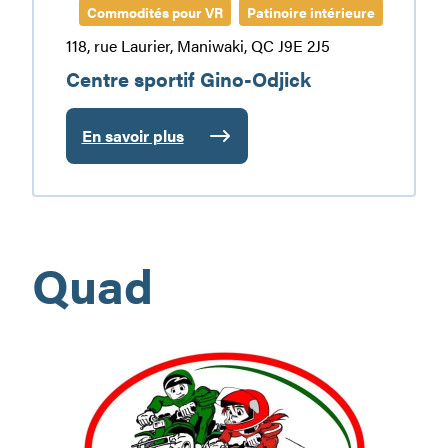
Commodités pour VR
Patinoire intérieure
118, rue Laurier, Maniwaki, QC J9E 2J5
Centre sportif Gino-Odjick
En savoir plus
:
Centre
sportif
Gino-
Odjick
Quad
Club
Quad
Vallée-
de-