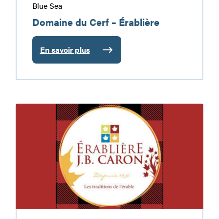
Blue Sea
Domaine du Cerf – Érablière
En savoir plus
:
Domaine
du
Cerf
–
Érablière
Érablière
J.B.
Caron