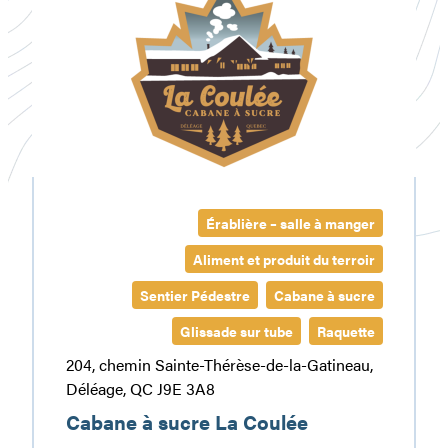
sucre
La
Coulée
Érablière – salle à manger
Aliment et produit du terroir
Sentier Pédestre
Cabane à sucre
Glissade sur tube
Raquette
204, chemin Sainte-Thérèse-de-la-Gatineau,
Déléage, QC J9E 3A8
Cabane à sucre La Coulée