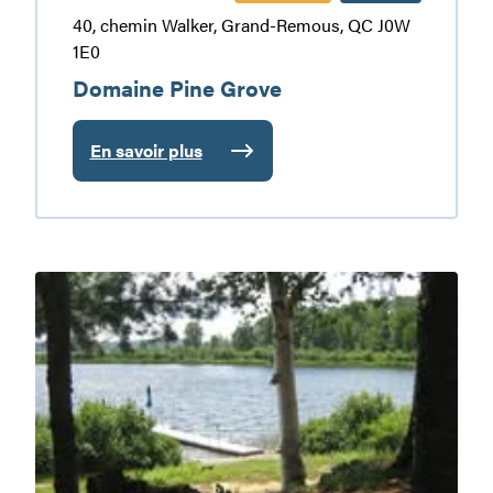
40, chemin Walker, Grand-Remous, QC J0W
1E0
Domaine Pine Grove
En savoir plus
:
Domaine
Pine
Grove
Zec
Bras-
Coupé
Désert