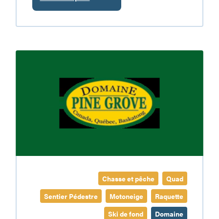
:
Club
de
motoneige
Les
Domaine
Ours
Pine
Blancs
Grove
Chasse et pêche
Quad
Sentier Pédestre
Motoneige
Raquette
Ski de fond
Domaine