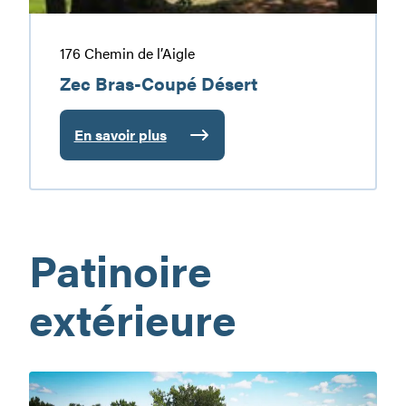
176 Chemin de l’Aigle
Zec Bras-Coupé Désert
En savoir plus
:
Zec
Bras-
Coupé
Désert
Patinoire
extérieure
Site
des