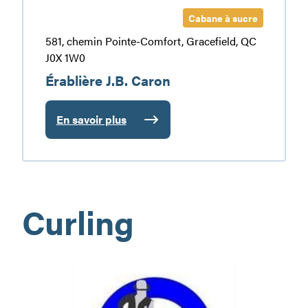
Cabane à sucre
581, chemin Pointe-Comfort, Gracefield, QC
J0X 1W0
Érablière J.B. Caron
En savoir plus
:
Érablière
J.B.
Caron
Curling
Club
de
curling