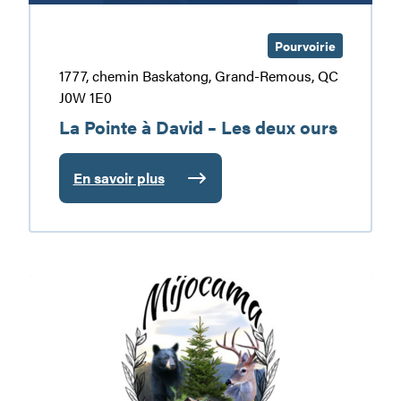
Pourvoirie
1777, chemin Baskatong, Grand-Remous, QC
J0W 1E0
La Pointe à David – Les deux ours
En savoir plus
:
La
Pointe
à
David
Pourvoirie
–
Mijocama
Les
deux
ours