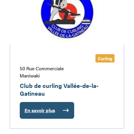
Vallée-
de-
la-
Gatineau
Curling
50 Rue Commerciale
Maniwaki
Club de curling Vallée-de-la-
Gatineau
En savoir plus
:
Club
de