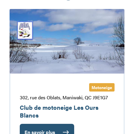
Club
de
motoneige
Les
Ours
Blancs
Motoneige
302, rue des Oblats, Maniwaki, QC J9E1G7
Club de motoneige Les Ours
Blancs
En savoir plus