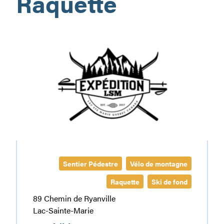
Raquette
Gatineau
Expédition
LSM
Sentier Pédestre
Vélo de montagne
Raquette
Ski de fond
89 Chemin de Ryanville
Lac-Sainte-Marie