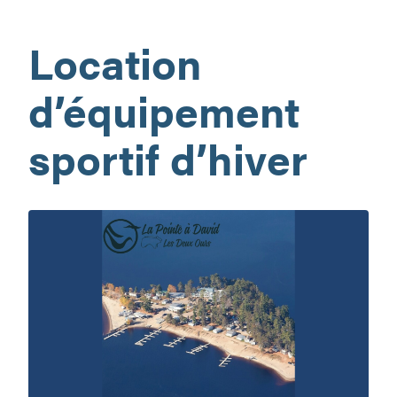
curling
Vallée-
Location
de-
la-
Gatineau
d’équipement
sportif d’hiver
La
Pointe
à
David
–
Les
deux
ours