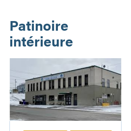
Trois
Clochers
Patinoire
intérieure
Centre
sportif
Gino-
Odjick