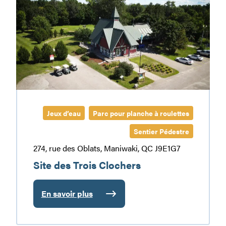
Trois
Clochers
Jeux d’eau
Parc pour planche à roulettes
Sentier Pédestre
274, rue des Oblats, Maniwaki, QC J9E1G7
Site des Trois Clochers
En savoir plus
:
Site
des