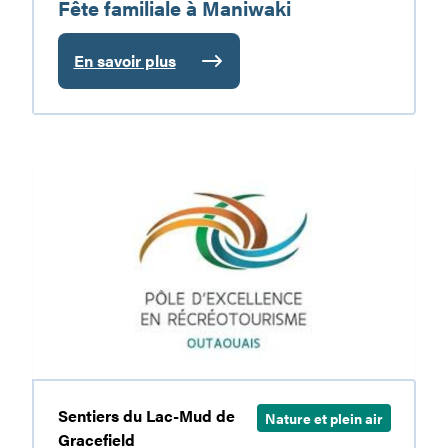
Fête familiale à Maniwaki
En savoir plus
:
Fête
familiale
à
Maniwaki
Défi
coureur
des
bois
:
édition
2026
Sentiers du Lac-Mud de
Nature et plein air
Gracefield