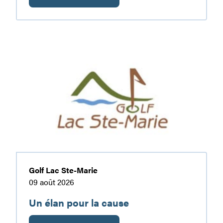
Journée
d’activités
familiales
Un
élan
pour
la
cause
Golf Lac Ste-Marie
09 août 2026
Un élan pour la cause