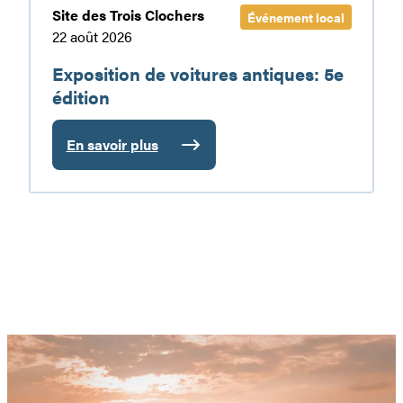
Site des Trois Clochers
Événement local
22 août 2026
Exposition de voitures antiques: 5e
édition
En savoir plus
:
Exposition
de
voitures
antiques:
5e
édition