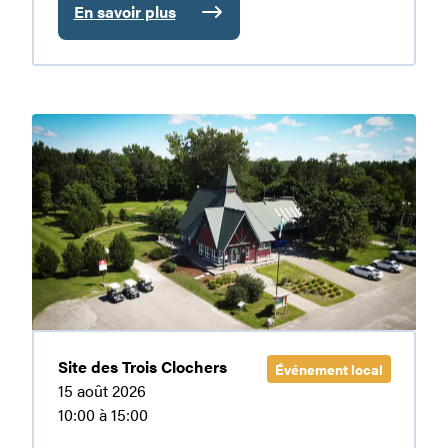
En savoir plus
:
Un
élan
pour
la
Fête
cause
familiale
à
Maniwaki
Site des Trois Clochers
Événement local
15 août 2026
10:00 à 15:00