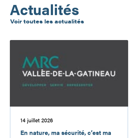
Actualités
Voir toutes les actualités
En
nature,
ma
sécurité,
c’est
ma
responsabilité
14 juillet 2026
En nature, ma sécurité, c’est ma