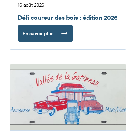
16 août 2026
Défi coureur des bois : édition 2026
En savoir plus
:
Défi
coureur
des
bois
Exposition
:
de
édition
voitures
2026
antiques:
5e
édition