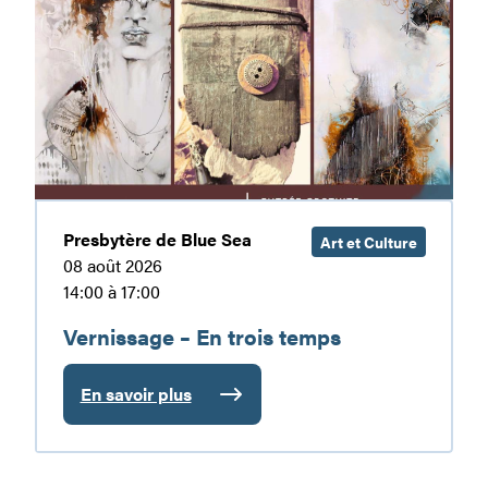
–
En
trois
temps
Presbytère de Blue Sea
Art et Culture
08 août 2026
14:00 à 17:00
Vernissage – En trois temps
En savoir plus
:
Vernissage
–
En