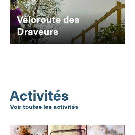
Véloroute des
Draveurs
Activités
Voir toutes les activités
Vernissage