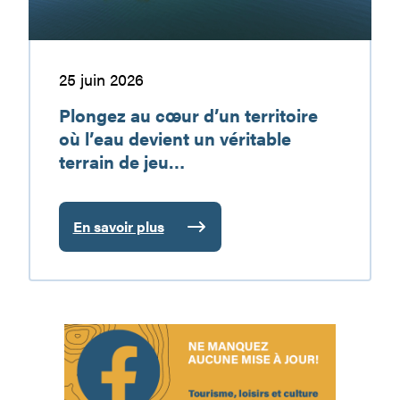
devient
un
véritable
terrain
25 juin 2026
de
Plongez au cœur d’un territoire
jeu…
où l’eau devient un véritable
terrain de jeu…
En savoir plus
:
Plongez
au
cœur
d’un
territoire
où
l’eau