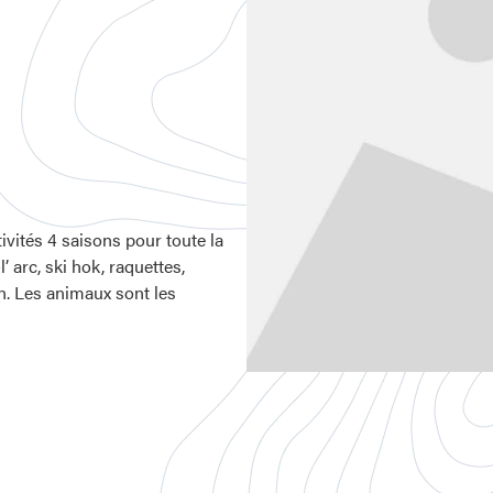
vités 4 saisons pour toute la
’ arc, ski hok, raquettes,
on. Les animaux sont les