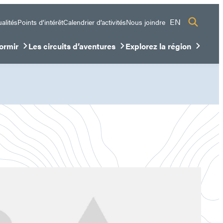
EN
alités
Points d’intérêt
Calendrier d’activités
Nous joindre
ormir
Les circuits d’aventures
Explorez la région
sous-menu
ir/Fermer le sous-menu
Ouvrir/Fermer le sous-menu
Ouvrir/Fermer le sous-me