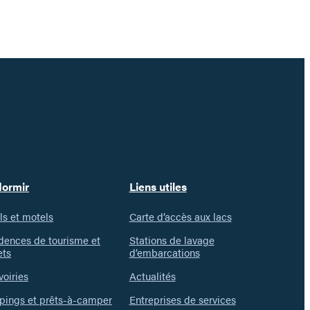
dormir
Liens utiles
ls et motels
Carte d’accès aux lacs
dences de tourisme et
Stations de lavage
ets
d’embarcations
voiries
Actualités
ings et prêts-à-camper
Entreprises de services