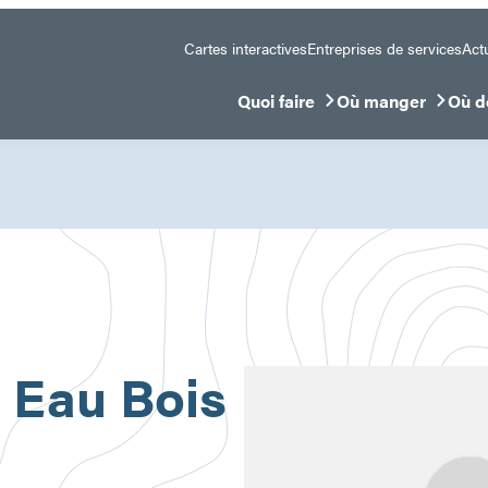
Cartes interactives
Entreprises de services
Actu
Quoi faire
Où manger
Où d
Ouvrir/Fermer le sous-menu
Ouvrir/Fermer le 
Ouvr
r Eau Bois