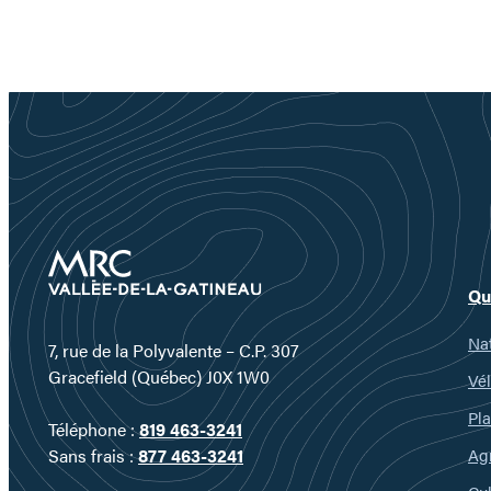
Qu
Nat
7, rue de la Polyvalente – C.P. 307
Gracefield (Québec) J0X 1W0
Vél
Pla
Téléphone :
819 463-3241
Ag
Sans frais :
877 463-3241