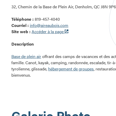
32, Chemin de la Base de Plein Air, Denholm, QC J8N 9P6
Téléphone :
819-457-4040
Courriel :
info@aireaubois.com
Ouvre
Site web :
Accéder à la page
dans
une
Description
nouvelle
fenêtre
Base de plein air
offrant des camps de vacances et des acti
famille. Canot, kayak, camping, randonnée, escalade, tir-à-l
tyrolienne, glissade,
hébergement de groupes
, restaurati
bienvenus.
Galerie Photo