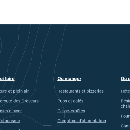
oi faire
Où manger
Où 
ure et plein air
Restaurants et pizzerias
Hôte
oroute des Draveurs
Pubs et cafés
Rési
chal
isirs d’hiver
Casse-croûtes
Pour
rotourisme
Comptoirs d’alimentation
Camp