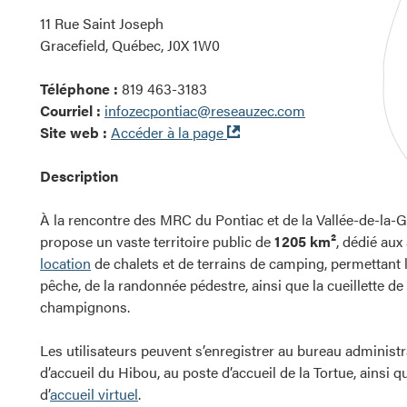
11 Rue Saint Joseph
Gracefield, Québec, J0X 1W0
Téléphone :
819 463-3183
Courriel :
infozecpontiac@reseauzec.com
Ouvre
Site web :
Accéder à la page
dans
une
Description
nouvelle
fenêtre
À la rencontre des MRC du Pontiac et de la Vallée-de-la-G
propose un vaste territoire public de
1 205 km²
, dédié aux 
location
de chalets et de terrains de camping, permettant l
pêche, de la randonnée pédestre, ainsi que la cueillette de 
champignons.
Les utilisateurs peuvent s’enregistrer au bureau administra
d’accueil du Hibou, au poste d’accueil de la Tortue, ainsi q
d’
accueil virtuel
.