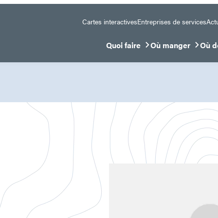
Cartes interactives
Entreprises de services
Actu
Quoi faire
Où manger
Où d
Ouvrir/Fermer le sous-menu
Ouvrir/Fermer le 
Ouvr