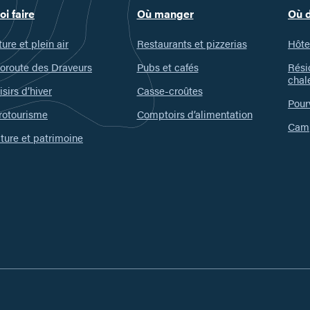
oi faire
Où manger
Où 
ure et plein air
Restaurants et pizzerias
Hôte
oroute des Draveurs
Pubs et cafés
Rési
chal
isirs d’hiver
Casse-croûtes
Pour
rotourisme
Comptoirs d’alimentation
Camp
ture et patrimoine