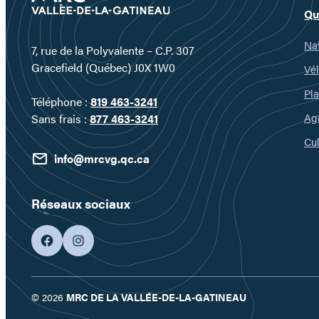
Qu
Nat
7, rue de la Polyvalente – C.P. 307
Gracefield (Québec) J0X 1W0
Vél
Pla
Téléphone :
819 463-3241
Ag
Sans frais :
877 463-3241
Cul
info@mrcvg.qc.ca
Réseaux sociaux
facebook
googleplus
© 2026
MRC DE LA VALLÉE-DE-LA-GATINEAU