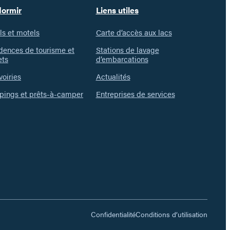
dormir
Liens utiles
ls et motels
Carte d’accès aux lacs
dences de tourisme et
Stations de lavage
ets
d’embarcations
voiries
Actualités
ings et prêts-à-camper
Entreprises de services
Confidentialité
Conditions d’utilisation