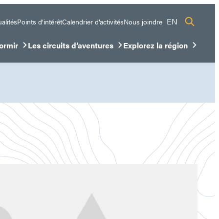
EN
alités
Points d’intérêt
Calendrier d’activités
Nous joindre
ormir
Les circuits d’aventures
Explorez la région
sous-menu
ir/Fermer le sous-menu
Ouvrir/Fermer le sous-menu
Ouvrir/Fermer le sous-me