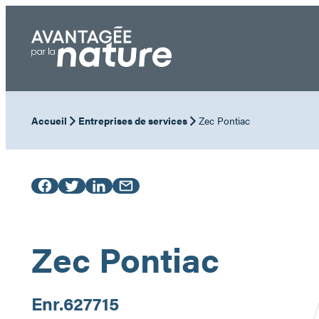
Aller
au
contenu
Accueil
Entreprises de services
Zec Pontiac
Zec Pontiac
Enr.
627715