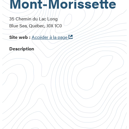
Mont-Morissette
35 Chemin du Lac Long
Blue Sea, Québec, J0X 1C0
Ouvre
Site web :
Accéder à la page
dans
Description
une
nouvelle
fenêtre