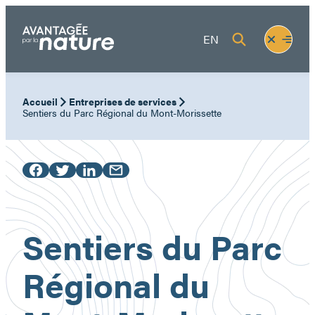
Aller
au
Fermer
Ouvrir
EN
contenu
le
le
menu
menu
Accueil
Entreprises de services
Sentiers du Parc Régional du Mont-Morissette
Sentiers du Parc
Régional du