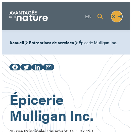
Aller
au
Fermer
Ouvrir
EN
contenu
le
le
menu
menu
Accueil
Entreprises de services
Épicerie Mulligan Inc.
Épicerie
Mulligan Inc.
45 rue Principale, Cayamant, QC J0X 1Y0