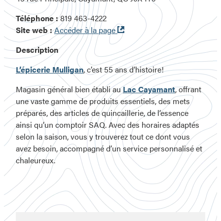
Téléphone :
819 463-4222
Ouvre
Site web :
Accéder à la page
dans
Description
une
nouvelle
L’épicerie Mulligan
, c’est 55 ans d’histoire!
fenêtre
Magasin général bien établi au
Lac Cayamant
, offrant
une vaste gamme de produits essentiels, des mets
préparés, des articles de quincaillerie, de l’essence
ainsi qu’un comptoir SAQ. Avec des horaires adaptés
selon la saison, vous y trouverez tout ce dont vous
avez besoin, accompagné d’un service personnalisé et
chaleureux.