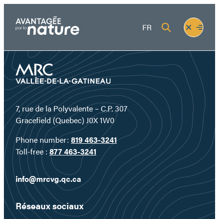
Skip
to
Fermer
Ouvrir
FR
content
le
le
menu
menu
7, rue de la Polyvalente – C.P. 307
Gracefield (Quebec) J0X 1W0
Phone number:
819 463-3241
Toll-free :
877 463-3241
info@mrcvg.qc.ca
Réseaux sociaux