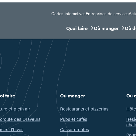
Cartes interactives
Entreprises de services
Actu
Quoi faire
Où manger
Où d
Ouvrir/Fermer le sous-menu
Ouvrir/Fermer le 
Ouvr
oi faire
Où manger
Où 
ure et plein air
Restaurants et pizzerias
Hôte
oroute des Draveurs
Pubs et cafés
Rési
chal
isirs d’hiver
Casse-croûtes
Pour