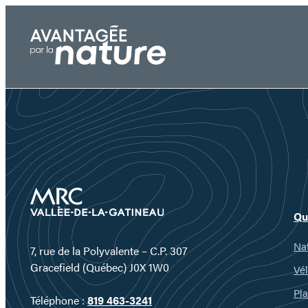
Aller
au
contenu
Qu
Nat
7, rue de la Polyvalente – C.P. 307
Gracefield (Québec) J0X 1W0
Vél
Pla
Téléphone :
819 463-3241