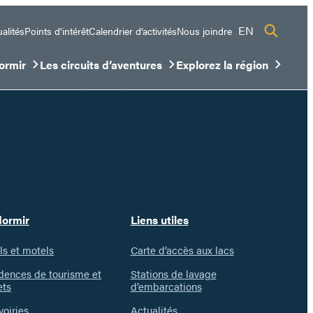
EN
alités
Points d’intérêt
Calendrier d’activités
Nous joindre
ormir
Les circuits d’aventures
Explorez la région
sous-menu
ir/Fermer le sous-menu
Ouvrir/Fermer le sous-menu
Ouvrir/Fermer le sous-me
dormir
Liens utiles
ls et motels
Carte d’accès aux lacs
dences de tourisme et
Stations de lavage
ets
d’embarcations
voiries
Actualités