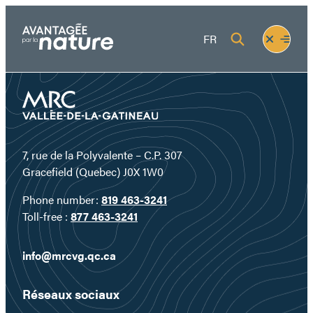
Skip
to
Fermer
Ouvrir
FR
content
le
le
menu
menu
7, rue de la Polyvalente – C.P. 307
Gracefield (Quebec) J0X 1W0
Phone number:
819 463-3241
Toll-free :
877 463-3241
info@mrcvg.qc.ca
Réseaux sociaux