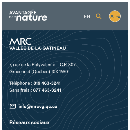
Aller
au
Fermer
Ouvrir
EN
contenu
le
le
menu
menu
7, rue de la Polyvalente – C.P. 307
Gracefield (Québec) J0X 1W0
Téléphone :
819 463-3241
Sans frais :
877 463-3241
info@mrcvg.qc.ca
Réseaux sociaux