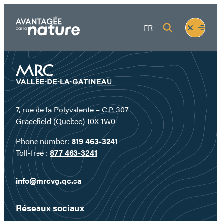
Skip
to
Fermer
Ouvrir
FR
content
le
le
menu
menu
7, rue de la Polyvalente – C.P. 307
Gracefield (Quebec) J0X 1W0
Phone number:
819 463-3241
Toll-free :
877 463-3241
info@mrcvg.qc.ca
Réseaux sociaux