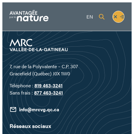
Aller
au
Fermer
Ouvrir
EN
contenu
le
le
menu
menu
7, rue de la Polyvalente – C.P. 307
Gracefield (Québec) J0X 1W0
Téléphone :
819 463-3241
Sans frais :
877 463-3241
info@mrcvg.qc.ca
Réseaux sociaux