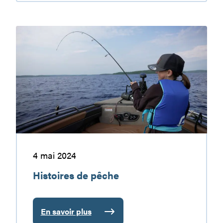
chasse…
aux
sensations
Histoires
fortes!
de
pêche
4 mai 2024
Histoires de pêche
En savoir plus
: