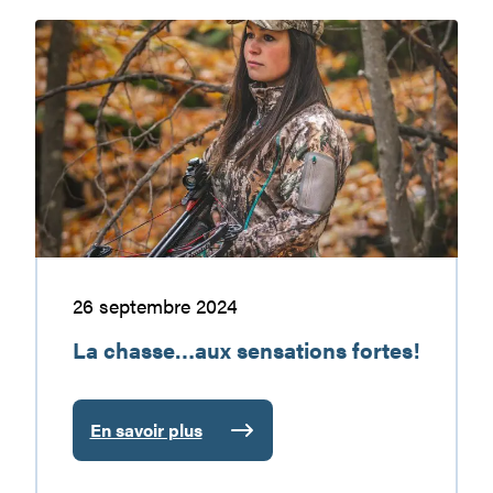
La
chasse…
aux
sensations
fortes!
26 septembre 2024
La chasse…aux sensations fortes!
En savoir plus
:
La