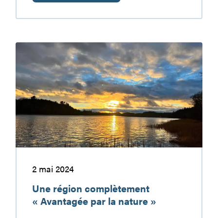
Histoires
de
pêche
Une
région
complètement
« Avantagée
par
la
nature
»
2 mai 2024
Une région complètement
« Avantagée par la nature »