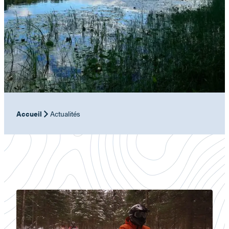
Accueil
Actualités
Motoneige,
oui
nous