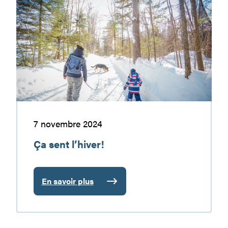
de
sent
la
l’hiver!
neige!
7 novembre 2024
Ça sent l’hiver!
En savoir plus
:
Ça
sent
l’hiver!