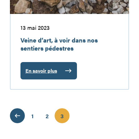
pédestres
13 mai 2023
Veine d’art, à voir dans nos
sentiers pédestres
En savoir plus
:
Veine
d’art,
à
voir
dans
1
2
3
nos
sentiers
pédestres