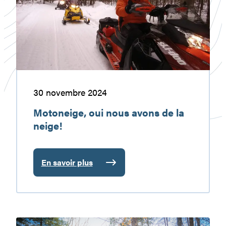
avons
de
la
neige!
30 novembre 2024
Motoneige, oui nous avons de la
neige!
En savoir plus
:
Motoneige,
oui
nous
avons
Ça