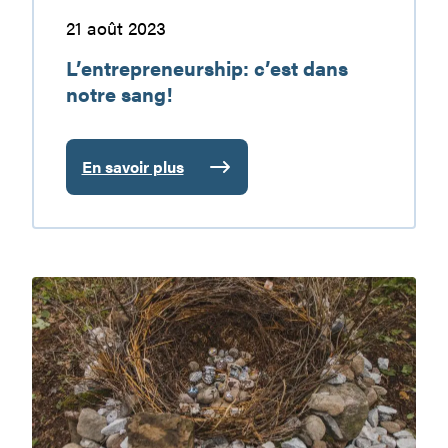
21 août 2023
L’entrepreneurship: c’est dans
notre sang!
En savoir plus
:
L’entrepreneurship:
c’est
dans
notre
Veine
sang!
d’art,
à
voir
dans
nos
sentiers