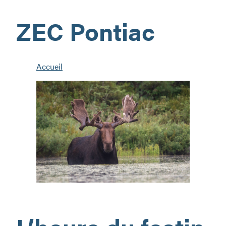
ZEC Pontiac
Accueil
La
chasse…
aux