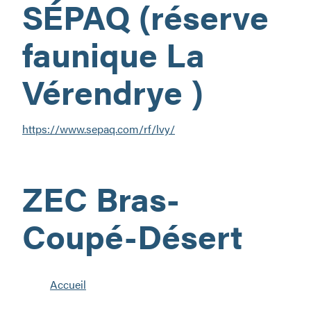
SÉPAQ (réserve
aux
sensations
fortes!
faunique La
Vérendrye )
https://www.sepaq.com/rf/lvy/
ZEC Bras-
Coupé-Désert
Accueil