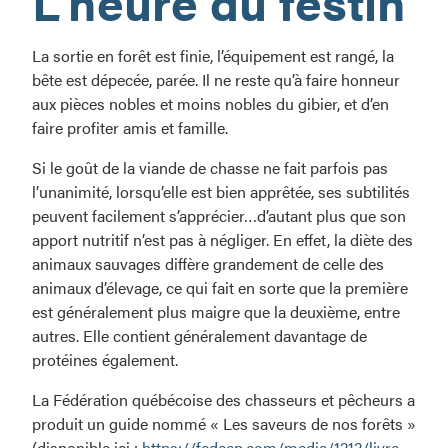
L’heure du festin
sensations
fortes!
La sortie en forêt est finie, l’équipement est rangé, la
bête est dépecée, parée. Il ne reste qu’à faire honneur
aux pièces nobles et moins nobles du gibier, et d’en
faire profiter amis et famille.
Si le goût de la viande de chasse ne fait parfois pas
l’unanimité, lorsqu’elle est bien apprêtée, ses subtilités
peuvent facilement s’apprécier…d’autant plus que son
apport nutritif n’est pas à négliger. En effet, la diète des
animaux sauvages diffère grandement de celle des
animaux d’élevage, ce qui fait en sorte que la première
est généralement plus maigre que la deuxième, entre
autres. Elle contient généralement davantage de
protéines également.
La Fédération québécoise des chasseurs et pêcheurs a
produit un guide nommé « Les saveurs de nos forêts »
(disponible ici :
https://fedecp.com/media/1212/livre-