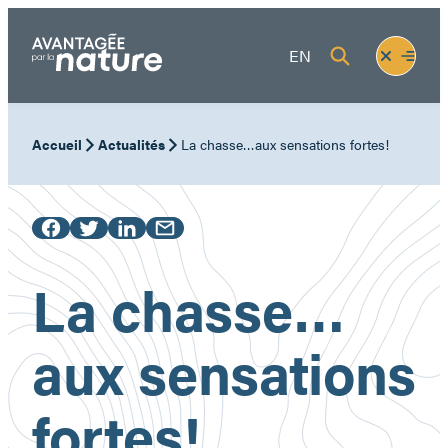
Aller
au
Fermer
Ouvrir
EN
contenu
le
le
menu
menu
Accueil
Actualités
La chasse…aux sensations fortes!
La chasse…
aux sensations
fortes!