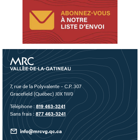
chasse…
aux
sensations
fortes!
La
chasse…
aux
sensations
fortes!
7, rue de la Polyvalente – C.P. 307
Gracefield (Québec) J0X 1W0
Téléphone :
819 463-3241
Sans frais :
877 463-3241
info@mrcvg.qc.ca