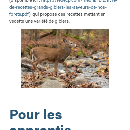
de-recettes-grands-gibiers-les-saveurs-de-nos-
forets.pdf
), qui propose des recettes mettant en
vedette une variété de gibiers.
La
chasse…
Pour les
aux
sensations
fortes!
apprentis