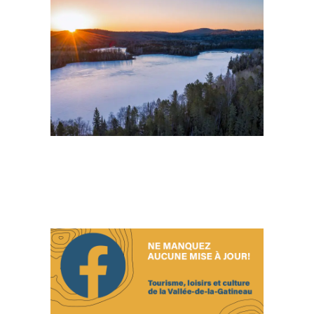
Ça
sent
l’hiver!