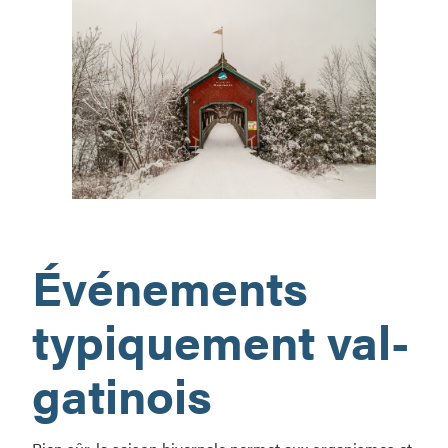
Ça
sent
Événements
l’hiver!
typiquement val-
gatinois