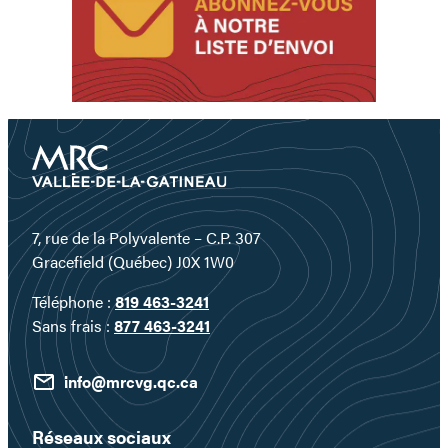
l’hiver!
Ça
sent
l’hiver!
7, rue de la Polyvalente – C.P. 307
Gracefield (Québec) J0X 1W0
Téléphone :
819 463-3241
Sans frais :
877 463-3241
info@mrcvg.qc.ca
Réseaux sociaux