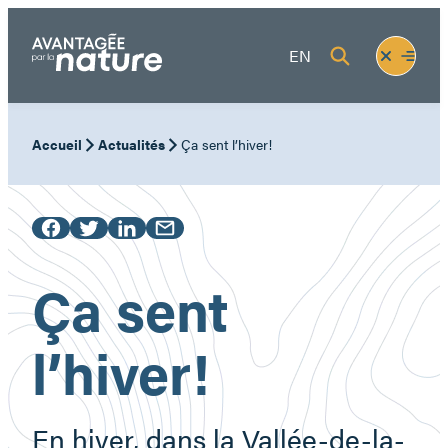
Aller
au
Fermer
Ouvrir
EN
contenu
le
le
menu
menu
Accueil
Actualités
Ça sent l’hiver!
Ça sent
l’hiver!
En hiver, dans la Vallée-de-la-