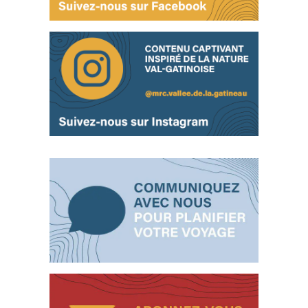
Ça
sent
l’hiver!
Ça
sent
l’hiver!
Ça
sent