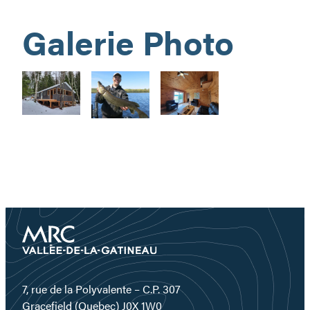
Galerie Photo
7, rue de la Polyvalente – C.P. 307
Gracefield (Quebec) J0X 1W0