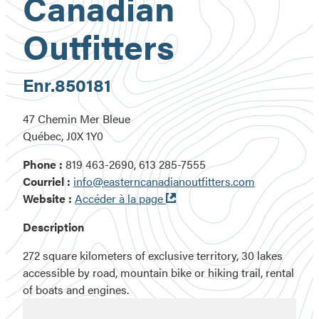
Canadian
Outfitters
Enr.
850181
47 Chemin Mer Bleue
Québec, J0X 1Y0
Phone :
819 463-2690, 613 285-7555
Courriel :
info@easterncanadianoutfitters.com
Ouvre
Website :
Accéder à la page
dans
Description
une
nouvelle
272 square kilometers of exclusive territory, 30 lakes
fenêtre
accessible by road, mountain bike or hiking trail, rental
of boats and engines.