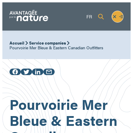
Skip
to
Fermer
Ouvrir
FR
content
le
le
menu
menu
Accueil
Service companies
Pourvoirie Mer Bleue & Eastern Canadian Outfitters
Pourvoirie Mer
Bleue & Eastern