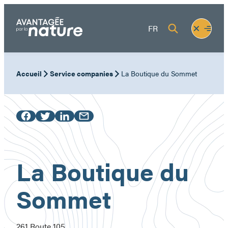
Skip
to
Fermer
Ouvrir
FR
content
le
le
menu
menu
Accueil
Service companies
La Boutique du Sommet
La Boutique du
Sommet
261 Route 105