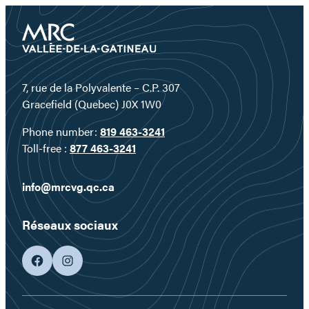
7, rue de la Polyvalente – C.P. 307
Gracefield (Quebec) J0X 1W0
Phone number:
819 463-3241
Toll-free :
877 463-3241
info@mrcvg.qc.ca
Réseaux sociaux
facebook
googleplus