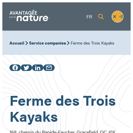
Skip
to
Fermer
Ouvrir
FR
content
le
le
menu
menu
Accueil
Service companies
Ferme des Trois Kayaks
Ferme des Trois
Kayaks
168, chemin du Rapide-Faucher, Gracefield, QC J0X