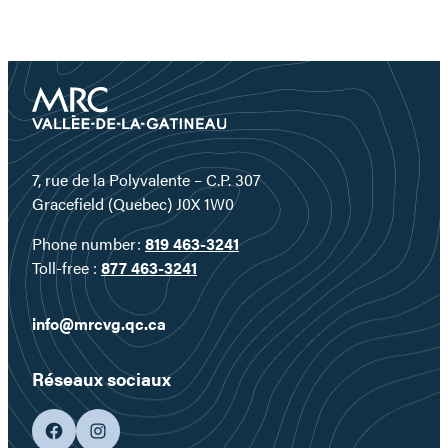
7, rue de la Polyvalente – C.P. 307
Gracefield (Quebec) J0X 1W0
Phone number:
819 463-3241
Toll-free :
877 463-3241
info@mrcvg.qc.ca
Réseaux sociaux
facebook
googleplus