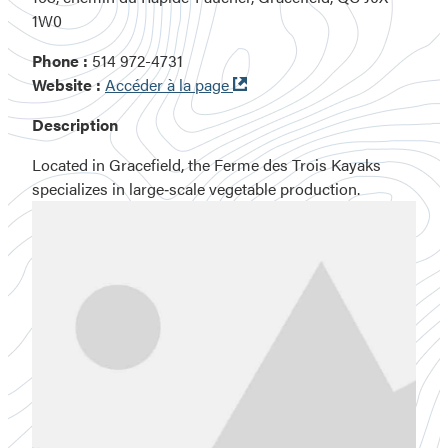
1W0
Phone :
514 972-4731
Ouvre
Website :
Accéder à la page
dans
Description
une
nouvelle
Located in Gracefield, the Ferme des Trois Kayaks
fenêtre
specializes in large‑scale vegetable production.