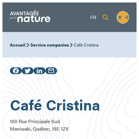
Skip
to
Fermer
Ouvrir
FR
content
le
le
menu
menu
Accueil
Service companies
Café Cristina
Café Cristina
100 Rue Principale Sud
Maniwaki, Québec, J9E 1Z6