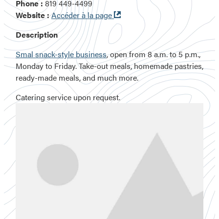
Phone :
819 449-4499
Ouvre
Website :
Accéder à la page
dans
Description
une
nouvelle
Smal snack-style business
, open from 8 a.m. to 5 p.m.,
fenêtre
Monday to Friday. Take-out meals, homemade pastries,
ready-made meals, and much more.
Catering service upon request.