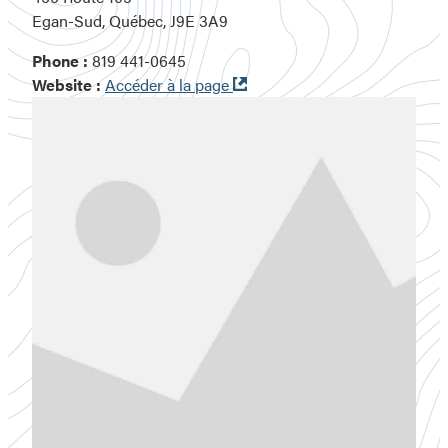
Egan-Sud, Québec, J9E 3A9
Phone :
819 441-0645
Ouvre
Website :
Accéder à la page
dans
une
nouvelle
fenêtre