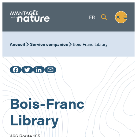
Skip
to
Fermer
Ouvrir
FR
content
le
le
menu
menu
Accueil
Service companies
Bois-Franc Library
Bois-Franc
Library
466 Route 105