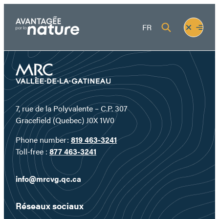
Skip
to
Fermer
Ouvrir
FR
content
le
le
menu
menu
7, rue de la Polyvalente – C.P. 307
Gracefield (Quebec) J0X 1W0
Phone number:
819 463-3241
Toll-free :
877 463-3241
info@mrcvg.qc.ca
Réseaux sociaux