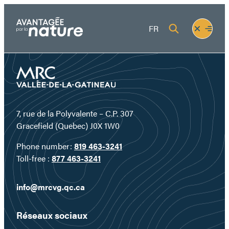
Skip
to
Fermer
Ouvrir
FR
content
le
le
menu
menu
7, rue de la Polyvalente – C.P. 307
Gracefield (Quebec) J0X 1W0
Phone number:
819 463-3241
Toll-free :
877 463-3241
info@mrcvg.qc.ca
Réseaux sociaux