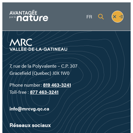
Skip
to
Fermer
Ouvrir
FR
content
le
le
menu
menu
7, rue de la Polyvalente – C.P. 307
Gracefield (Quebec) J0X 1W0
Phone number:
819 463-3241
Toll-free :
877 463-3241
info@mrcvg.qc.ca
Réseaux sociaux