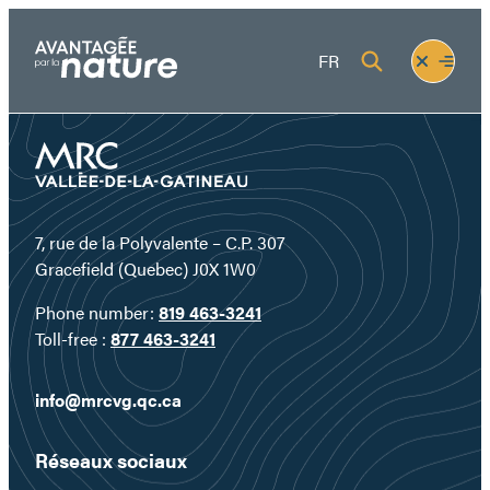
Skip
to
Fermer
Ouvrir
FR
content
le
le
menu
menu
7, rue de la Polyvalente – C.P. 307
Gracefield (Quebec) J0X 1W0
Phone number:
819 463-3241
Toll-free :
877 463-3241
info@mrcvg.qc.ca
Réseaux sociaux