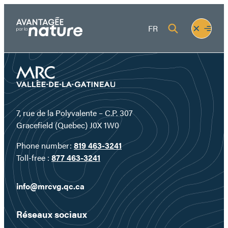
Skip
to
Fermer
Ouvrir
FR
content
le
le
menu
menu
7, rue de la Polyvalente – C.P. 307
Gracefield (Quebec) J0X 1W0
Phone number:
819 463-3241
Toll-free :
877 463-3241
info@mrcvg.qc.ca
Réseaux sociaux