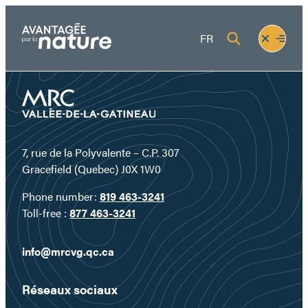
Skip
to
Fermer
Ouvrir
FR
content
le
le
menu
menu
7, rue de la Polyvalente – C.P. 307
Gracefield (Quebec) J0X 1W0
Phone number:
819 463-3241
Toll-free :
877 463-3241
info@mrcvg.qc.ca
Réseaux sociaux