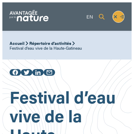
Aller
au
Fermer
Ouvrir
EN
contenu
le
le
menu
menu
Accueil
Répertoire d’activités
Festival d’eau vive de la Haute-Gatineau
Festival d’eau
vive de la