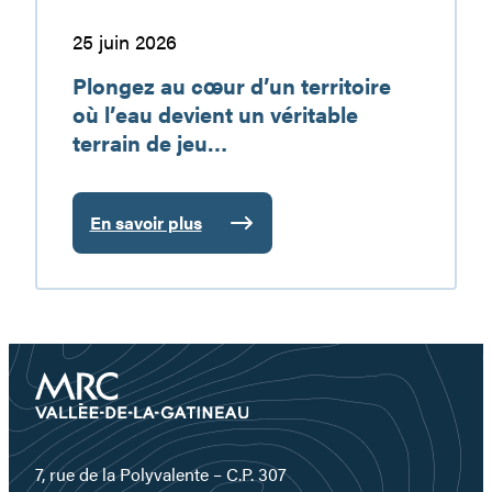
véritable
terrain
25 juin 2026
de
Plongez au cœur d’un territoire
jeu…
où l’eau devient un véritable
terrain de jeu…
En savoir plus
:
Plongez
au
cœur
d’un
territoire
où
l’eau
devient
un
7, rue de la Polyvalente – C.P. 307