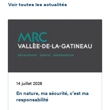
Voir toutes les actualités
En
nature,
ma
sécurité,
c’est
ma
responsabilité
14 juillet 2026
En nature, ma sécurité, c’est ma
responsabilité