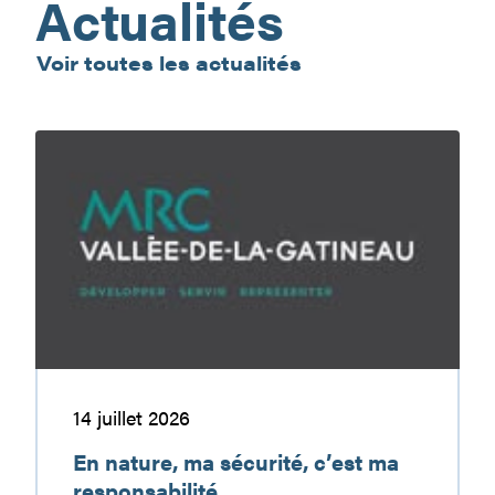
Actualités
Voir toutes les actualités
En
nature,
ma
sécurité,
c’est
ma
responsabilité
14 juillet 2026
En nature, ma sécurité, c’est ma
responsabilité