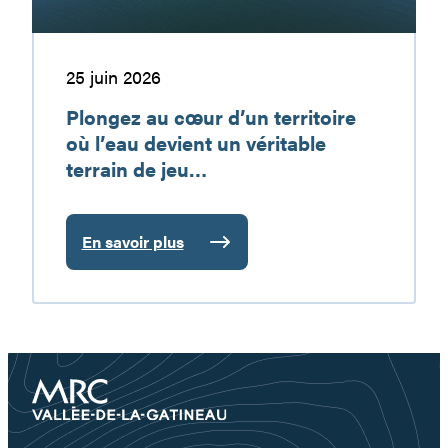
un
véritable
terrain
25 juin 2026
de
Plongez au cœur d’un territoire
jeu…
où l’eau devient un véritable
terrain de jeu…
En savoir plus
:
Plongez
au
cœur
d’un
territoire
où
l’eau
devient