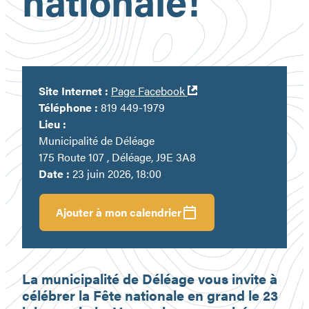
nationale!
Ouvre
Site Internet :
Page Facebook
dans
Téléphone :
819 449-1979
une
Lieu :
nouvelle
Municipalité de Déléage
fenêtre
175 Route 107 , Déléage, J9E 3A8
Date :
23 juin 2026, 18:00
Ajouter à mon calendrier
La municipalité de Déléage vous invite à
célébrer la Fête nationale en grand le 23