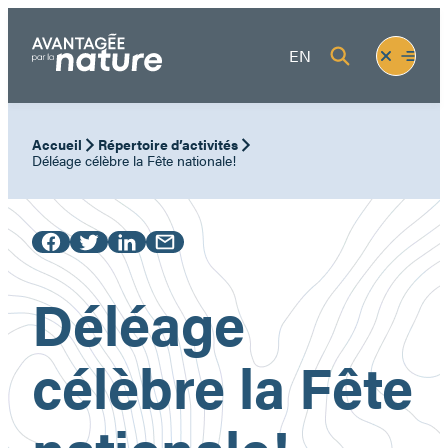
Aller
au
Fermer
Ouvrir
EN
contenu
le
le
menu
menu
Accueil
Répertoire d’activités
Déléage célèbre la Fête nationale!
Déléage
célèbre la Fête