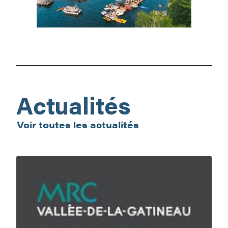
Boat
Fest
3e
édition!
Actualités
Voir toutes les actualités
En
nature,
ma
sécurité,
c’est
ma