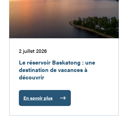
:
une
destination
de
vacances
à
découvrir
2 juillet 2026
Le réservoir Baskatong : une
destination de vacances à
découvrir
En savoir plus
:
Le
réservoir
Baskatong