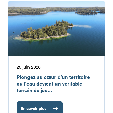
:
Plongez
une
au
destination
cœur
de
d’un
vacances
territoire
à
où
découvrir
l’eau
devient
un
véritable
terrain
25 juin 2026
de
Plongez au cœur d’un territoire
jeu…
où l’eau devient un véritable
terrain de jeu…
En savoir plus
: