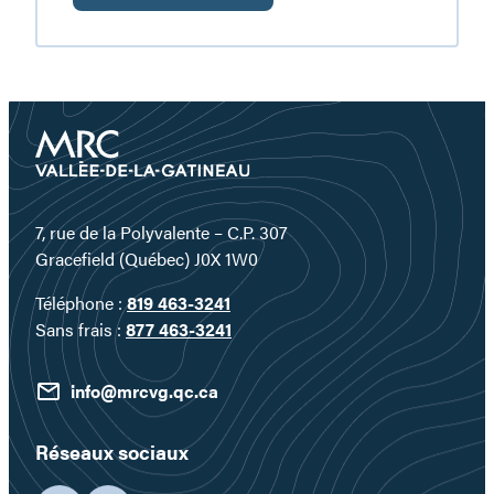
Plongez
au
cœur
d’un
territoire
où
l’eau
devient
un
7, rue de la Polyvalente – C.P. 307
véritable
Gracefield (Québec) J0X 1W0
terrain
Téléphone :
819 463-3241
de
Sans frais :
877 463-3241
jeu…
info@mrcvg.qc.ca
Réseaux sociaux