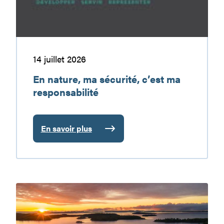
responsabilité
14 juillet 2026
En nature, ma sécurité, c’est ma
responsabilité
En savoir plus
:
En
nature,
ma
sécurité,
Le
c’est
réservoir
ma
Baskatong
responsabilité