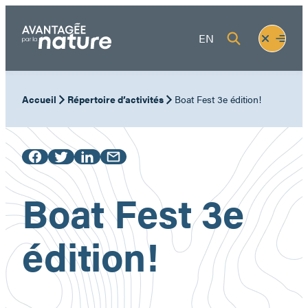
Aller
au
Fermer
Ouvrir
EN
contenu
le
le
menu
menu
Accueil
Répertoire d’activités
Boat Fest 3e édition!
Boat Fest 3e
édition!