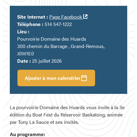
Ouvre
Site Internet :
Page Facebook
dans
Téléphone :
514 547-1222
une
Lieu :
nouvelle
Pourvoirie Domaine des Huards
fenêtre
300 chemin du Barrage , Grand-Remous,
J0W1E0
Date :
25 juillet 2026
Ajouter à mon calendrier
La pourvoirie Domaine des Huards vous invite à la 3e
édition du Boat Fest du Réservoir Baskatong, animée
par Tony La Sauce et ses invités.
Au programme: