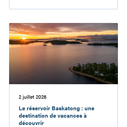
En
nature,
ma
sécurité,
Le
c’est
réservoir
ma
Baskatong
responsabilité
:
une
destination
de
vacances
à
découvrir
2 juillet 2026
Le réservoir Baskatong : une
destination de vacances à
découvrir