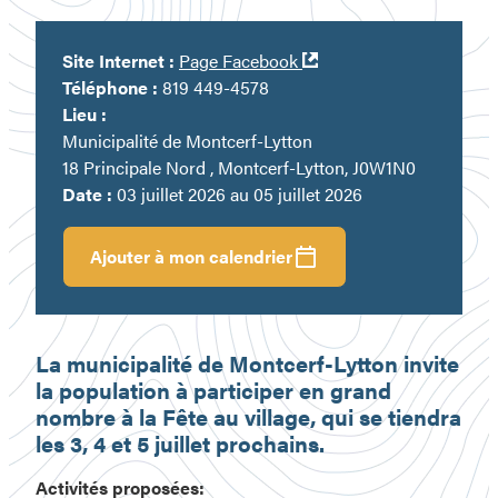
Ouvre
Site Internet :
Page Facebook
dans
Téléphone :
819 449-4578
une
Lieu :
nouvelle
Municipalité de Montcerf-Lytton
fenêtre
18 Principale Nord , Montcerf-Lytton, J0W1N0
Date :
03 juillet 2026 au 05 juillet 2026
Ajouter à mon calendrier
La municipalité de Montcerf-Lytton invite
la population à participer en grand
nombre à la Fête au village, qui se tiendra
les 3, 4 et 5 juillet prochains.
Activités proposées: