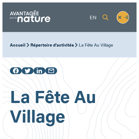
Aller
au
Fermer
Ouvrir
EN
contenu
le
le
menu
menu
Accueil
Répertoire d’activités
La Fête Au Village
La Fête Au
Village