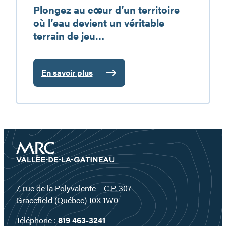
Plongez au cœur d’un territoire
jeu…
où l’eau devient un véritable
terrain de jeu…
En savoir plus
:
Plongez
au
cœur
d’un
territoire
où
l’eau
devient
un
7, rue de la Polyvalente – C.P. 307
véritable
Gracefield (Québec) J0X 1W0
terrain
Téléphone :
819 463-3241
de