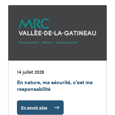
En
nature,
ma
sécurité,
c’est
ma
responsabilité
14 juillet 2026
En nature, ma sécurité, c’est ma
responsabilité
En savoir plus
: