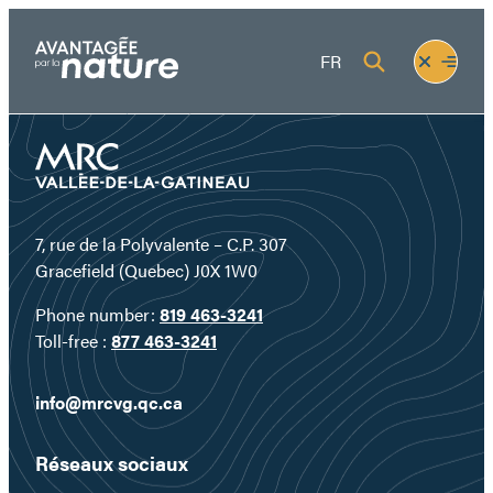
Skip
to
Fermer
Ouvrir
FR
content
le
le
menu
menu
7, rue de la Polyvalente – C.P. 307
Gracefield (Quebec) J0X 1W0
Phone number:
819 463-3241
Toll-free :
877 463-3241
info@mrcvg.qc.ca
Réseaux sociaux