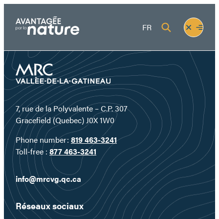
Skip
to
Fermer
Ouvrir
FR
content
le
le
menu
menu
7, rue de la Polyvalente – C.P. 307
Gracefield (Quebec) J0X 1W0
Phone number:
819 463-3241
Toll-free :
877 463-3241
info@mrcvg.qc.ca
Réseaux sociaux