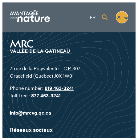
Skip
to
Fermer
Ouvrir
FR
content
le
le
menu
menu
7, rue de la Polyvalente – C.P. 307
Gracefield (Quebec) J0X 1W0
Phone number:
819 463-3241
Toll-free :
877 463-3241
info@mrcvg.qc.ca
Réseaux sociaux