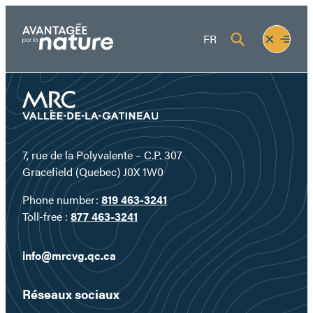
Skip
to
Fermer
Ouvrir
FR
content
le
le
menu
menu
7, rue de la Polyvalente – C.P. 307
Gracefield (Quebec) J0X 1W0
Phone number:
819 463-3241
Toll-free :
877 463-3241
info@mrcvg.qc.ca
Réseaux sociaux