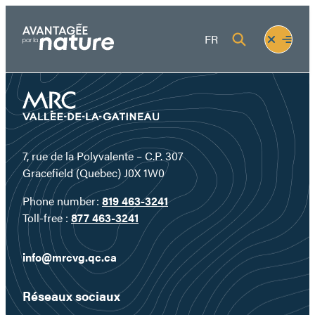
Skip
to
Fermer
Ouvrir
FR
content
le
le
menu
menu
7, rue de la Polyvalente – C.P. 307
Gracefield (Quebec) J0X 1W0
Phone number:
819 463-3241
Toll-free :
877 463-3241
info@mrcvg.qc.ca
Réseaux sociaux