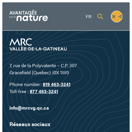
Skip
to
Fermer
Ouvrir
FR
content
le
le
menu
menu
7, rue de la Polyvalente – C.P. 307
Gracefield (Quebec) J0X 1W0
Phone number:
819 463-3241
Toll-free :
877 463-3241
info@mrcvg.qc.ca
Réseaux sociaux