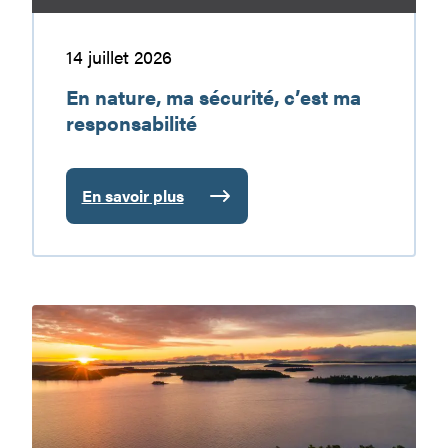
14 juillet 2026
En nature, ma sécurité, c’est ma
responsabilité
En savoir plus
:
En
nature,
ma
sécurité,
Le
c’est
réservoir
ma
Baskatong
responsabilité
:
une
destination