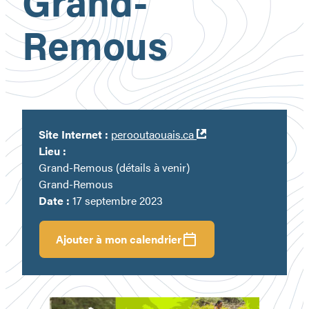
Grand-
Remous
Ouvre
Site Internet :
perooutaouais.ca
dans
Lieu :
une
Grand-Remous (détails à venir)
nouvelle
Grand-Remous
fenêtre
Date :
17 septembre 2023
Ajouter à mon calendrier