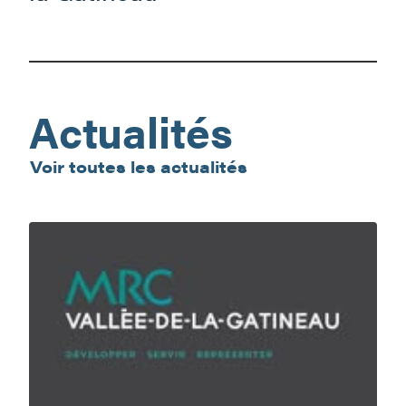
Bois
–
Grand-
Remous
Actualités
Voir toutes les actualités
En
nature,
ma
sécurité,
c’est
ma
responsabilité