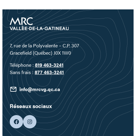
cœur
d’un
territoire
où
l’eau
devient
un
7, rue de la Polyvalente – C.P. 307
véritable
Gracefield (Québec) J0X 1W0
terrain
Téléphone :
819 463-3241
de
Sans frais :
877 463-3241
jeu…
info@mrcvg.qc.ca
Réseaux sociaux
facebook
googleplus