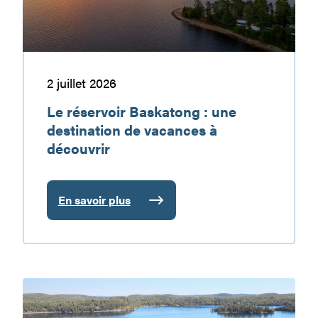
de
vacances
à
découvrir
2 juillet 2026
Le réservoir Baskatong : une
destination de vacances à
découvrir
En savoir plus
:
Le
réservoir
Baskatong
:
Plongez
une
au
destination