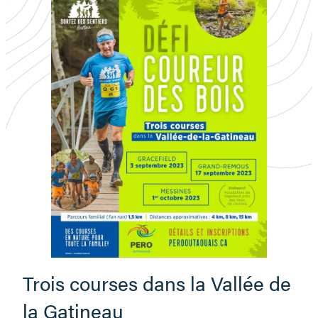
Défi
Trois courses dans la Vallée de
Coureur
la Gatineau
des