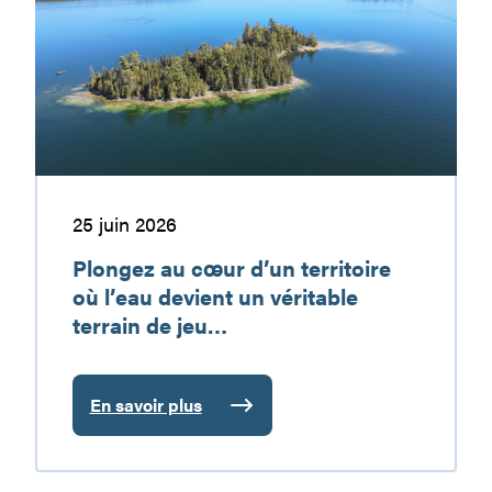
cœur
de
d’un
vacances
territoire
à
où
découvrir
l’eau
devient
un
véritable
terrain
25 juin 2026
de
Plongez au cœur d’un territoire
jeu…
où l’eau devient un véritable
terrain de jeu…
En savoir plus
:
Plongez
au