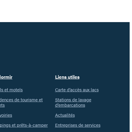
dormir
Liens utiles
ls et motels
Carte d’accès aux lacs
dences de tourisme et
Stations de lavage
ets
d’embarcations
voiries
Actualités
ings et prêts-à-camper
Entreprises de services