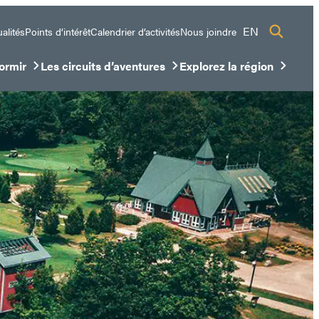
EN
alités
Points d’intérêt
Calendrier d’activités
Nous joindre
ormir
Les circuits d’aventures
Explorez la région
sous-menu
ir/Fermer le sous-menu
Ouvrir/Fermer le sous-menu
Ouvrir/Fermer le sous-me