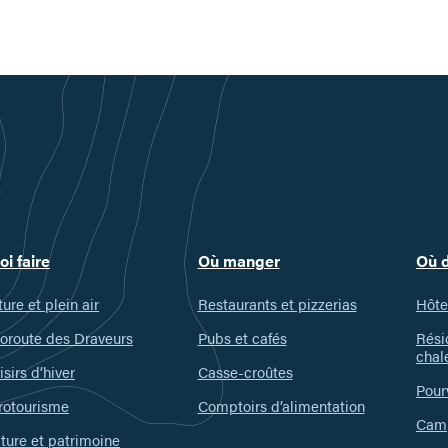
oi faire
Où manger
Où 
ure et plein air
Restaurants et pizzerias
Hôte
oroute des Draveurs
Pubs et cafés
Rési
chal
isirs d’hiver
Casse-croûtes
Pour
rotourisme
Comptoirs d’alimentation
Camp
ture et patrimoine