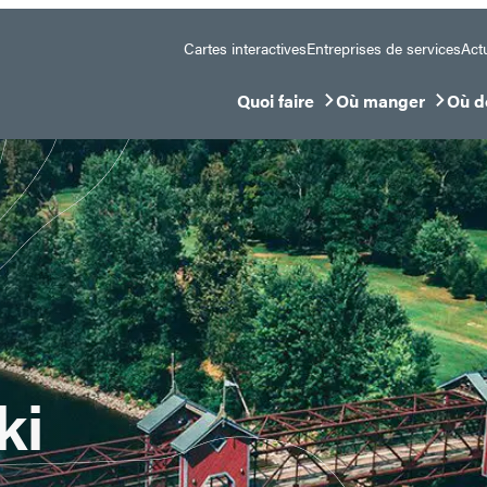
Cartes interactives
Entreprises de services
Actu
Quoi faire
Où manger
Où d
Ouvrir/Fermer le sous-menu
Ouvrir/Fermer le 
Ouvr
ki