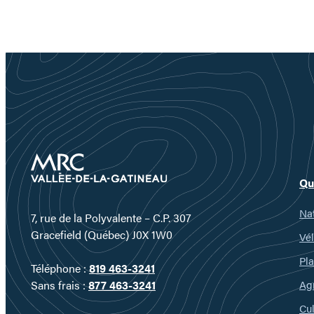
Qu
Nat
7, rue de la Polyvalente – C.P. 307
Gracefield (Québec) J0X 1W0
Vél
Pla
Téléphone :
819 463-3241
Ag
Sans frais :
877 463-3241
Cul