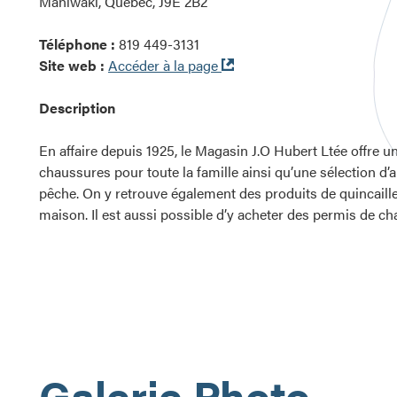
Maniwaki, Québec, J9E 2B2
Téléphone :
819 449-3131
Ouvre
Site web :
Accéder à la page
dans
une
Description
nouvelle
fenêtre
En affaire depuis 1925, le Magasin J.O Hubert Ltée offre u
chaussures pour toute la famille ainsi qu’une sélection d’a
pêche. On y retrouve également des produits de quincailler
maison. Il est aussi possible d’y acheter des permis de ch
Galerie Photo