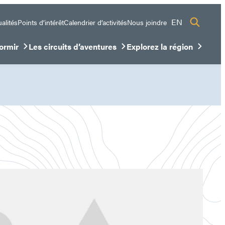
EN
alités
Points d’intérêt
Calendrier d’activités
Nous joindre
ormir
Les circuits d’aventures
Explorez la région
sous-menu
ir/Fermer le sous-menu
Ouvrir/Fermer le sous-menu
Ouvrir/Fermer le sous-me