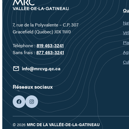
Qu
Nat
7, rue de la Polyvalente – C.P. 307
Gracefield (Québec) J0X 1W0
Vél
Pla
Téléphone :
819 463-3241
Ag
Sans frais :
877 463-3241
Cul
info@mrcvg.qc.ca
Réseaux sociaux
facebook
googleplus
© 2026
MRC DE LA VALLÉE-DE-LA-GATINEAU