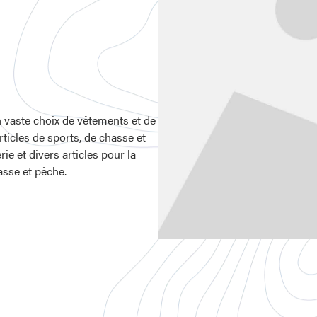
n vaste choix de vêtements et de
rticles de sports, de chasse et
ie et divers articles pour la
asse et pêche.