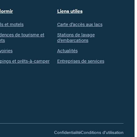
dormir
Liens utiles
ls et motels
Carte d’accès aux lacs
dences de tourisme et
Stations de lavage
ets
d’embarcations
voiries
Actualités
ings et prêts-à-camper
Entreprises de services
Confidentialité
Conditions d’utilisation