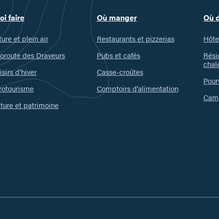
oi faire
Où manger
Où 
ure et plein air
Restaurants et pizzerias
Hôte
oroute des Draveurs
Pubs et cafés
Rési
chal
isirs d’hiver
Casse-croûtes
Pour
rotourisme
Comptoirs d’alimentation
Camp
ture et patrimoine