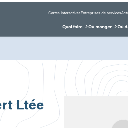
Cartes interactives
Entreprises de services
Actu
Quoi faire
Où manger
Où d
Ouvrir/Fermer le sous-menu
Ouvrir/Fermer le 
Ouvr
rt Ltée