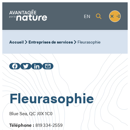
Aller
au
Fermer
Ouvrir
EN
contenu
le
le
menu
menu
Accueil
Entreprises de services
Fleurasophie
Fleurasophie
Blue Sea, QC J0X 1C0
Téléphone :
819 334-2559