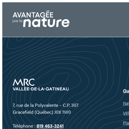
Aller
au
contenu
Qu
Nat
7, rue de la Polyvalente – C.P. 307
Gracefield (Québec) J0X 1W0
Vél
Pla
Téléphone :
819 463-3241