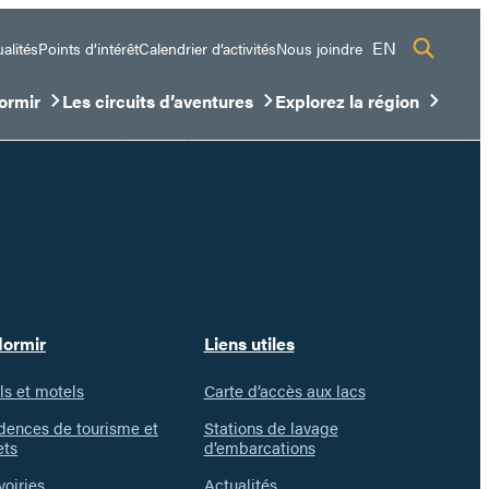
EN
alités
Points d’intérêt
Calendrier d’activités
Nous joindre
ormir
Les circuits d’aventures
Explorez la région
sous-menu
ir/Fermer le sous-menu
Ouvrir/Fermer le sous-menu
Ouvrir/Fermer le sous-me
dormir
Liens utiles
ls et motels
Carte d’accès aux lacs
dences de tourisme et
Stations de lavage
ets
d’embarcations
voiries
Actualités