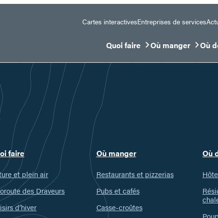
Cartes interactives
Entreprises de services
Actu
Quoi faire
Où manger
Où d
Ouvrir/Fermer le sous-menu
Ouvrir/Fermer le 
Ouvr
oi faire
Où manger
Où 
ure et plein air
Restaurants et pizzerias
Hôte
oroute des Draveurs
Pubs et cafés
Rési
chal
isirs d’hiver
Casse-croûtes
Pour