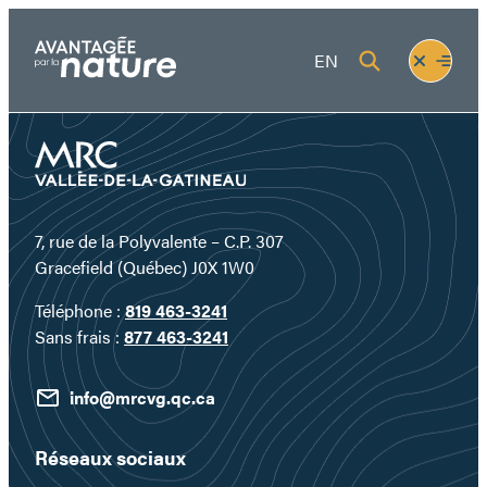
Aller
au
Fermer
Ouvrir
EN
contenu
le
le
menu
menu
7, rue de la Polyvalente – C.P. 307
Gracefield (Québec) J0X 1W0
Téléphone :
819 463-3241
Sans frais :
877 463-3241
info@mrcvg.qc.ca
Réseaux sociaux