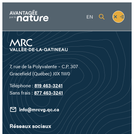
Aller
au
Fermer
Ouvrir
EN
contenu
le
le
menu
menu
7, rue de la Polyvalente – C.P. 307
Gracefield (Québec) J0X 1W0
Téléphone :
819 463-3241
Sans frais :
877 463-3241
info@mrcvg.qc.ca
Réseaux sociaux