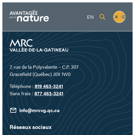
Aller
au
Fermer
Ouvrir
EN
contenu
le
le
menu
menu
7, rue de la Polyvalente – C.P. 307
Gracefield (Québec) J0X 1W0
Téléphone :
819 463-3241
Sans frais :
877 463-3241
info@mrcvg.qc.ca
Réseaux sociaux