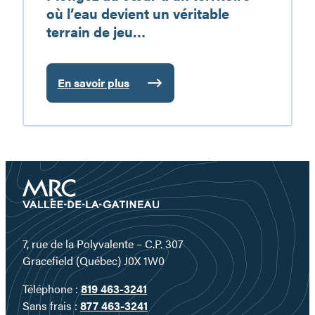
où l’eau devient un véritable
terrain de jeu…
En savoir plus
:
Plongez
au
cœur
d’un
territoire
où
l’eau
devient
un
7, rue de la Polyvalente – C.P. 307
véritable
Gracefield (Québec) J0X 1W0
terrain
Téléphone :
819 463-3241
de
Sans frais :
877 463-3241
jeu…