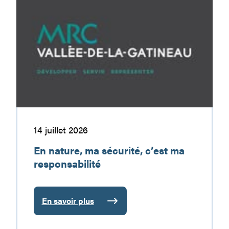
En
nature,
ma
sécurité,
c’est
ma
responsabilité
14 juillet 2026
En nature, ma sécurité, c’est ma
responsabilité
En savoir plus
:
En