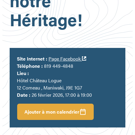
notre
Héritage!
Ouvre
Site Internet :
Page Facebook
dans
Téléphone :
819 449-4848
une
Lieu :
nouvelle
Hôtel Château Logue
fenêtre
12 Comeau , Maniwaki, J9E 1G7
Date :
26 février 2026, 17:00 à 19:00
Ajouter à mon calendrier