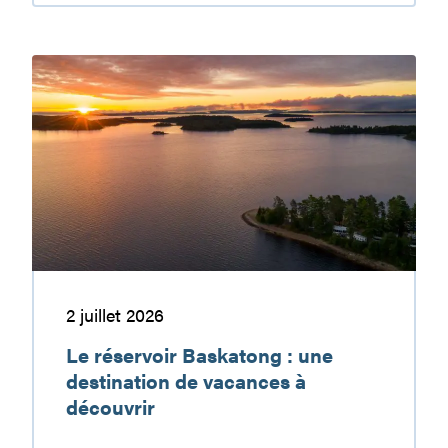
nature,
ma
sécurité,
Le
c’est
réservoir
ma
Baskatong
responsabilité
:
une
destination
de
vacances
à
découvrir
2 juillet 2026
Le réservoir Baskatong : une
destination de vacances à
découvrir